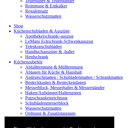
Tellerhalter & Tellerständer
Reinigung & Entkalker
Regaleinsatz
Wasserschutzmatten
Shop
Küchenschubladen & Auszüge
Apothekerschrank/-auszug
LeMans Eckschrank-Schwenkauszug
Teleskopschubladen
Handtuchauszüge & -halter
Herdschrank
Küchenzubehör
Abfalltrennung & Mülltrennung
Ablagen für Küche & Haushalt
Antirutschmatten / Schubladenmatten / Schrankmatten
Besteckkasten & Besteckeinlagen
Messerblock, Messerhalter & Messerständer
Haken/Aufgänger/Halterungen
Putzschrankeinrichtung
Schubladenmesserblock
Wasserschutzmatten
Ordnung & Zusatzstauraum
Regale & Schränke
Nischenregal & Nischenschrank