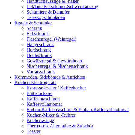
Handtuchauszüge & -halter
LeMans Eckschrank-Schwenkauszug
Scharniere & Dämpfer
Teleskopschubladen
Regale & Schränke
Schrank
Eckschrank
Flaschenregal (Weinregal)
Hängeschrank
Herdschrank
Hochschrank
Gewürzregal & Gewürzboard
Nischenregal & Nischenschrank
Vorratsschrank
Kommoden, Sideboards & Anrichten
Küchen-Elektrogeräte
Espressokocher / Kaffeekocher
Frühstücksset
Kaffeemaschinen
Kaffeevollautomat
Einbau-Kaffeemaschine & Einbau-Kaffeevollautomat
Küchen-Mixer & -Rührer
Küchenwaage
Thermomix Alternative & Zubehör
Toaster