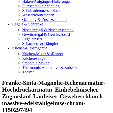
Haken/Aufgänger/Halterungen
Putzschrankeinrichtung
Schubladenmesserblock
Wasserschutzmatten
Ordnung & Zusatzstauraum
Regale & Schränke
Nischenregal & Nischenschrank
Gewürzregal & Gewürzboard
Regaleinsatz
Scharniere & Dämpfer
Küchen-Elektrogeräte
Küchen-Mixer & -Rührer
Küchenwaage
Smoothie Maker
Thermomix Alternative & Zubehör
Toaster
Franke-Sinta-Magnolie-Kchenarmatur-
Hochdruckarmatur-Einhebelmischer-
Zugauslauf-Laufeiser-Gewebeschlauch-
massive-edelstahlgehuse-chrom-
1150297494