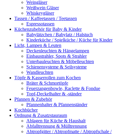
Weingläser
Weißwein Gläser
Whiskeygläser
Tassen / Kaffeetassen / Teetassen
Espressotassen
Küchenzubehör für Baby & Kinder
Babylätzchen / Babylatz / Halstuch
Kinderküche / Spielküche / Küche für Kinder
Licht, Lampen & Leuten
Deckenleuchten & Hängelampen
Einbaustrahler, Spots & Strahler
Unterbauleuchten & Möbelleuchten
Schienensysteme & Seilsysteme
Wandleuchten
Töpfe & Kasserrollen zum Kochen
Bräter & Schmortöpfe
Feuerzangenbowle, Raclette & Fondue
Topf-Deckelhalter & -ständer
Pfannen & Zubehör
Pfannenhalter & Pfannenständer
Kochbücher
Ordnung & Zusatzstauraum
Ablagen für Küche & Haushalt
Abfalltrennung & Mülltrennung
Abtropfgitter / Abtropfmatte / Abtropfschale /