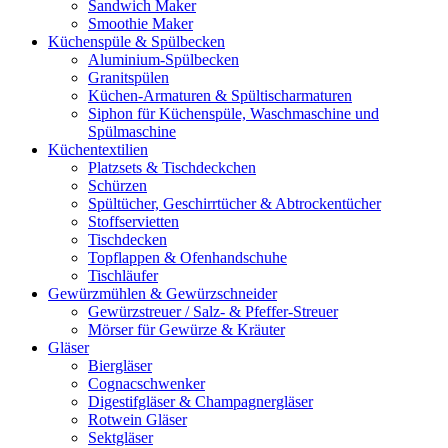
Sandwich Maker
Smoothie Maker
Küchenspüle & Spülbecken
Aluminium-Spülbecken
Granitspülen
Küchen-Armaturen & Spültischarmaturen
Siphon für Küchenspüle, Waschmaschine und
Spülmaschine
Küchentextilien
Platzsets & Tischdeckchen
Schürzen
Spültücher, Geschirrtücher & Abtrockentücher
Stoffservietten
Tischdecken
Topflappen & Ofenhandschuhe
Tischläufer
Gewürzmühlen & Gewürzschneider
Gewürzstreuer / Salz- & Pfeffer-Streuer
Mörser für Gewürze & Kräuter
Gläser
Biergläser
Cognacschwenker
Digestifgläser & Champagnergläser
Rotwein Gläser
Sektgläser