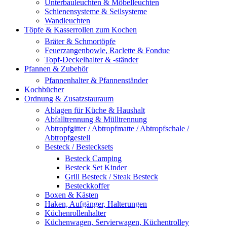
Unterbauleuchten & Möbelleuchten
Schienensysteme & Seilsysteme
Wandleuchten
Töpfe & Kasserrollen zum Kochen
Bräter & Schmortöpfe
Feuerzangenbowle, Raclette & Fondue
Topf-Deckelhalter & -ständer
Pfannen & Zubehör
Pfannenhalter & Pfannenständer
Kochbücher
Ordnung & Zusatzstauraum
Ablagen für Küche & Haushalt
Abfalltrennung & Mülltrennung
Abtropfgitter / Abtropfmatte / Abtropfschale /
Abtropfgestell
Besteck / Bestecksets
Besteck Camping
Besteck Set Kinder
Grill Besteck / Steak Besteck
Besteckkoffer
Boxen & Kästen
Haken, Aufgänger, Halterungen
Küchenrollenhalter
Küchenwagen, Servierwagen, Küchentrolley