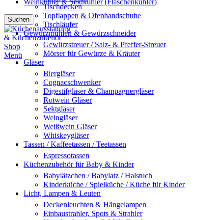
Weinkühler & Sektkühler (Flaschenkühler)
Tischdecken
Topflappen & Ofenhandschuhe
Suchen
Tischläufer
Gewürzmühlen & Gewürzschneider
Gewürzstreuer / Salz- & Pfeffer-Streuer
Mörser für Gewürze & Kräuter
Menü
Gläser
Biergläser
Cognacschwenker
Digestifgläser & Champagnergläser
Rotwein Gläser
Sektgläser
Weingläser
Weißwein Gläser
Whiskeygläser
Tassen / Kaffeetassen / Teetassen
Espressotassen
Küchenzubehör für Baby & Kinder
Babylätzchen / Babylatz / Halstuch
Kinderküche / Spielküche / Küche für Kinder
Licht, Lampen & Leuten
Deckenleuchten & Hängelampen
Einbaustrahler, Spots & Strahler