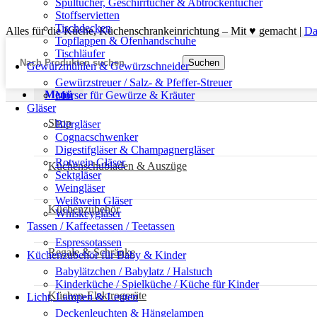
Spültücher, Geschirrtücher & Abtrockentücher
Stoffservietten
Tischdecken
Alles für die Küche, Küchenschrankeinrichtung – Mit ♥ gemacht |
Da
Topflappen & Ofenhandschuhe
Tischläufer
Suchen
Gewürzmühlen & Gewürzschneider
Gewürzstreuer / Salz- & Pfeffer-Streuer
Menü
Mörser für Gewürze & Kräuter
Gläser
Shop
Biergläser
Cognacschwenker
Digestifgläser & Champagnergläser
Rotwein Gläser
Küchenschubladen & Auszüge
Sektgläser
Weingläser
Weißwein Gläser
Küchenzubehör
Whiskeygläser
Tassen / Kaffeetassen / Teetassen
Espressotassen
Regale & Schränke
Küchenzubehör für Baby & Kinder
Babylätzchen / Babylatz / Halstuch
Kinderküche / Spielküche / Küche für Kinder
Küchen-Elektrogeräte
Licht, Lampen & Leuten
Deckenleuchten & Hängelampen