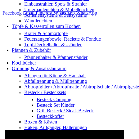
Einbaustrahler, Spots & Strahler
Unterbauleuchten & Möbelleuchten
Facebook
Email
Pinterest
WhatsApp
WhatsApp
Schienensysteme & Seilsysteme
Wandleuchten
Töpfe & Kasserrollen zum Kochen
Bräter & Schmortöpfe
Feuerzangenbowle, Raclette & Fondue
Topf-Deckelhalter & -ständer
Pfannen & Zubehör
Pfannenhalter & Pfannenständer
Kochbücher
Ordnung & Zusatzstauraum
Ablagen für Küche & Haushalt
Abfalltrennung & Mülltrennung
Abtropfgitter / Abtropfmatte / Abtropfschale / Abtropfgeste
Besteck / Bestecksets
Besteck Camping
Besteck Set Kinder
Grill Besteck / Steak Besteck
Besteckkoffer
Boxen & Kästen
Haken, Aufgänger, Halterungen
Küchenrollenhalter
Küchenwagen, Servierwagen, Küchentrolley