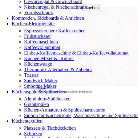
Gewürzregal & Gewürzboard
Nischenregal & Nischenschrank
Suchen
Vorratsschrank
Kommoden, Sideboards & Anrichten
Küchen-Elektrogeräte
Espressokocher / Kaffeekocher
Frühstücksset
Kaffeemaschinen
Kaffeevollautomat
Einbau-Kaffeemaschine & Einbau-Kaffeevollautomat
Küchen-Mixer & -Rührer
Küchenwaage
Thermomix Alternative & Zubehör
Toaster
Sandwich Maker
Smoothie Maker
Küchenspüle & Spülbecken
Aluminium-Spülbecken
Granitspülen
Küchen-Armaturen & Spültischarmaturen
Siphon für Küchenspüle, Waschmaschine und Spülmaschi
Küchentextilien
Platzsets & Tischdeckchen
Schürzen