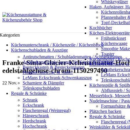
Whiskeygläser
Haken, Aufgänger, Ha
Küchenrollenha
Pfannenhalter 
Topf-Deckelhalt
Kochbücher
Küchen-Elektrogeräte
Kategorien
Frühstücksset
Küchenwaage
Küchenunterschrank / Küchenzeile / Küchenblock
Smoothie Make
Küchenschubladen & Auszüge
Toaster
Antirutschmatten / Schubladenmatten / Schrankmatten
Küchenhelfer / Küche
Franke-Sinta-Glacier-Kchenarmatur-Hoch
Apothekerschrank/-auszug für Küche & Haushalt
Küchenschubladen &
Besteckkasten & Besteckeinlagen
edelstahlgehuse-chrom-1150297490
Apothekerschra
Handtuchauszüge & -halter
LeMans Ecksch
LeMans Eckschrank-Schwenkauszug
Teleskopschubl
22
Nov.
Scharniere & Dämpfer
Küchenspüle & Spül
Teleskopschubladen
Abflusssieb / 
Regale & Schränke
Messerblock, Messerh
Schrank
Nudelmaschine / Past
Eckschrank
Formaufsätze &
Flaschenregal (Weinregal)
Plätzchen backen
Hängeschrank
Regale & Schränke
Herdschrank
Flaschenregal (
Hochschrank
Weinkühler & Sektküh