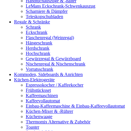
Handtuchauszüge & -halter
LeMans Eckschrank-Schwenkauszug
Scharniere & Dämpfer
Teleskopschubladen
Regale & Schränke
Schrank
Eckschrank
Flaschenregal (Weinregal)
Hängeschrank
Herdschrank
Hochschrank
Gewürzregal & Gewürzboard
Nischenregal & Nischenschrank
Vorratsschrank
Kommoden, Sideboards & Anrichten
Küchen-Elektrogeräte
Espressokocher / Kaffeekocher
Frühstücksset
Kaffeemaschinen
Kaffeevollautomat
Einbau-Kaffeemaschine & Einbau-Kaffeevollautomat
Küchen-Mixer & -Rührer
Küchenwaage
Thermomix Alternative & Zubehör
Toaster