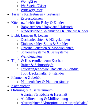
Weingläser
Weißwein Gläser
Whiskeygläser
Tassen / Kaffeetassen / Teetassen
Espressotassen
Küchenzubehör für Baby & Kinder
Babylätzchen / Babylatz / Halstuch
Kinderküche / Spielküche / Küche für Kinder
Licht, Lampen & Leuten
Deckenleuchten & Hängelampen
Einbaustrahler, Spots & Strahler
Unterbauleuchten & Möbelleuchten
Schienensysteme & Seilsysteme
Wandleuchten
Töpfe & Kasserrollen zum Kochen
Bräter & Schmortöpfe
Feuerzangenbowle, Raclette & Fondue
Topf-Deckelhalter & -ständer
Pfannen & Zubehör
Pfannenhalter & Pfannenständer
Kochbücher
Ordnung & Zusatzstauraum
Ablagen für Küche & Haushalt
Abfalltrennung & Mülltrennung
Abtropfgitter / Abtropfmatte / Abtropfschale /