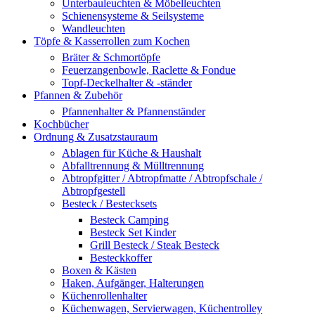
Unterbauleuchten & Möbelleuchten
Schienensysteme & Seilsysteme
Wandleuchten
Töpfe & Kasserrollen zum Kochen
Bräter & Schmortöpfe
Feuerzangenbowle, Raclette & Fondue
Topf-Deckelhalter & -ständer
Pfannen & Zubehör
Pfannenhalter & Pfannenständer
Kochbücher
Ordnung & Zusatzstauraum
Ablagen für Küche & Haushalt
Abfalltrennung & Mülltrennung
Abtropfgitter / Abtropfmatte / Abtropfschale /
Abtropfgestell
Besteck / Bestecksets
Besteck Camping
Besteck Set Kinder
Grill Besteck / Steak Besteck
Besteckkoffer
Boxen & Kästen
Haken, Aufgänger, Halterungen
Küchenrollenhalter
Küchenwagen, Servierwagen, Küchentrolley