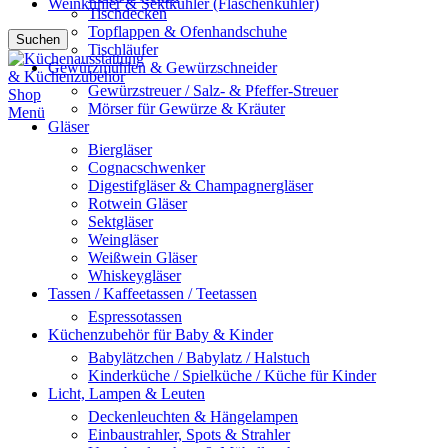
Weinkühler & Sektkühler (Flaschenkühler)
Tischdecken
Topflappen & Ofenhandschuhe
Suchen
Tischläufer
Gewürzmühlen & Gewürzschneider
Gewürzstreuer / Salz- & Pfeffer-Streuer
Mörser für Gewürze & Kräuter
Menü
Gläser
Biergläser
Cognacschwenker
Digestifgläser & Champagnergläser
Rotwein Gläser
Sektgläser
Weingläser
Weißwein Gläser
Whiskeygläser
Tassen / Kaffeetassen / Teetassen
Espressotassen
Küchenzubehör für Baby & Kinder
Babylätzchen / Babylatz / Halstuch
Kinderküche / Spielküche / Küche für Kinder
Licht, Lampen & Leuten
Deckenleuchten & Hängelampen
Einbaustrahler, Spots & Strahler