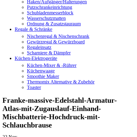
Haken/Aufgänger/Halterungen
Putzschrankeinrichtung
Schubladenmesserblock
Wasserschutzmatten
Ordnung & Zusatzstauraum
Regale & Schränke
Nischenregal & Nischenschrank
Gewürzregal & Gewürzboard
Regaleinsatz
Scharniere & Dämpfer
Küchen-Elektrogeräte
Küchen-Mixer & -Rührer
Küchenwaage
Smoothie Maker
Thermomix Alternative & Zubehör
Toaster
Franke-massive-Edelstahl-Armatur-
Atlas-mit-Zugauslauf-Einhand-
Mischbatterie-Hochdruck-mit-
Schlauchbrause
22
Nov.