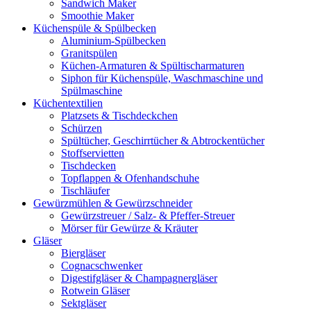
Sandwich Maker
Smoothie Maker
Küchenspüle & Spülbecken
Aluminium-Spülbecken
Granitspülen
Küchen-Armaturen & Spültischarmaturen
Siphon für Küchenspüle, Waschmaschine und
Spülmaschine
Küchentextilien
Platzsets & Tischdeckchen
Schürzen
Spültücher, Geschirrtücher & Abtrockentücher
Stoffservietten
Tischdecken
Topflappen & Ofenhandschuhe
Tischläufer
Gewürzmühlen & Gewürzschneider
Gewürzstreuer / Salz- & Pfeffer-Streuer
Mörser für Gewürze & Kräuter
Gläser
Biergläser
Cognacschwenker
Digestifgläser & Champagnergläser
Rotwein Gläser
Sektgläser