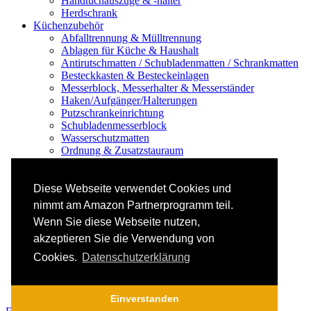
Handtuchauszüge & -halter
Herdschrank
Küchenzubehör
Abfalltrennung & Mülltrennung
Ablagen für Küche & Haushalt
Antirutschmatten / Schubladenmatten / Schrankmatten
Besteckkasten & Besteckeinlagen
Messerblock, Messerhalter & Messerständer
Haken/Aufgänger/Halterungen
Putzschrankeinrichtung
Schubladenmesserblock
Wasserschutzmatten
Ordnung & Zusatzstauraum
Regale & Schränke
Nischenregal & Nischenschrank
Gewürzregal & Gewürzboard
Diese Webseite verwendet Cookies und
Regaleinsatz
nimmt am Amazon Partnerprogramm teil.
Scharniere & Dämpfer
Wenn Sie diese Webseite nutzen,
Küchen-Elektrogeräte
Küchen-Mixer & -Rührer
akzeptieren Sie die Verwendung von
Küchenwaage
Cookies.
Datenschutzerklärung
Smoothie Maker
Thermomix Alternative & Zubehör
Toaster
Einverstanden