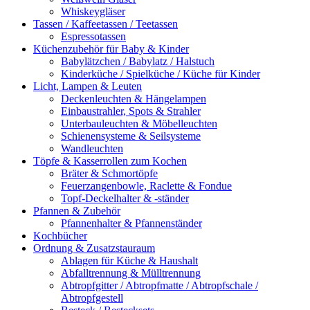
Whiskeygläser
Tassen / Kaffeetassen / Teetassen
Espressotassen
Küchenzubehör für Baby & Kinder
Babylätzchen / Babylatz / Halstuch
Kinderküche / Spielküche / Küche für Kinder
Licht, Lampen & Leuten
Deckenleuchten & Hängelampen
Einbaustrahler, Spots & Strahler
Unterbauleuchten & Möbelleuchten
Schienensysteme & Seilsysteme
Wandleuchten
Töpfe & Kasserrollen zum Kochen
Bräter & Schmortöpfe
Feuerzangenbowle, Raclette & Fondue
Topf-Deckelhalter & -ständer
Pfannen & Zubehör
Pfannenhalter & Pfannenständer
Kochbücher
Ordnung & Zusatzstauraum
Ablagen für Küche & Haushalt
Abfalltrennung & Mülltrennung
Abtropfgitter / Abtropfmatte / Abtropfschale /
Abtropfgestell