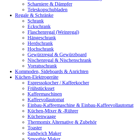
Scharniere & Dämpfer
Teleskopschubladen
Regale & Schränke
Schrank
Eckschrank
Flaschenregal (Weinregal)
Hängeschrank
Herdschrank
Hochschrank
Gewürzregal & Gewürzboard
Nischenregal & Nischenschrank
Vorratsschrank
Kommoden, Sideboards & Anrichten
Küchen-Elektrogeräte
Espressokocher / Kaffeekocher
Frühstücksset
Kaffeemaschinen
Kaffeevollautomat
Einbau-Kaffeemaschine & Einbau-Kaffeevollautomat
Küchen-Mixer & -Rührer
Küchenwaage
Thermomix Alternative & Zubehör
Toaster
Sandwich Maker
Smoothie Maker