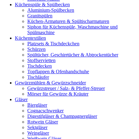
Küchenspüle & Spülbecken
Aluminium-Spülbecken
Granitspülen
Küchen-Armaturen & Spültischarmaturen
Siphon für Küchenspüle, Waschmaschine und
Spülmaschine
Küchentextilien
Platzsets & Tischdeckchen
Schürzen
Spültücher, Geschirrtücher & Abtrockentücher
Stoffservietten
Tischdecken
Topflappen & Ofenhandschuhe
Tischläufer
Gewürzmühlen & Gewürzschneider
Gewürzstreuer / Salz- & Pfeffer-Streuer
Mörser für Gewürze & Kräuter
Gläser
Biergläser
Cognacschwenker
Digestifgläser & Champagnergläser
Rotwein Gläser
Sektgläser
Weingläser
Weißwein Gläser