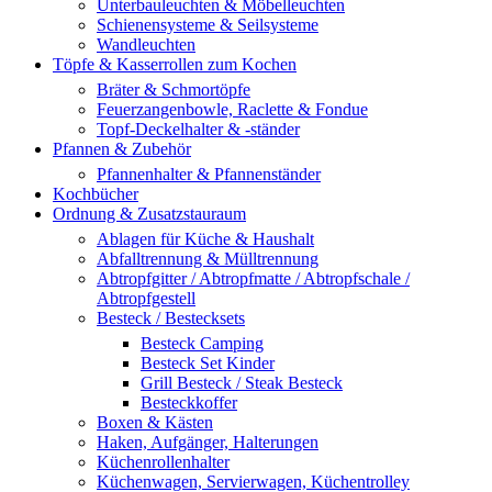
Unterbauleuchten & Möbelleuchten
Schienensysteme & Seilsysteme
Wandleuchten
Töpfe & Kasserrollen zum Kochen
Bräter & Schmortöpfe
Feuerzangenbowle, Raclette & Fondue
Topf-Deckelhalter & -ständer
Pfannen & Zubehör
Pfannenhalter & Pfannenständer
Kochbücher
Ordnung & Zusatzstauraum
Ablagen für Küche & Haushalt
Abfalltrennung & Mülltrennung
Abtropfgitter / Abtropfmatte / Abtropfschale /
Abtropfgestell
Besteck / Bestecksets
Besteck Camping
Besteck Set Kinder
Grill Besteck / Steak Besteck
Besteckkoffer
Boxen & Kästen
Haken, Aufgänger, Halterungen
Küchenrollenhalter
Küchenwagen, Servierwagen, Küchentrolley