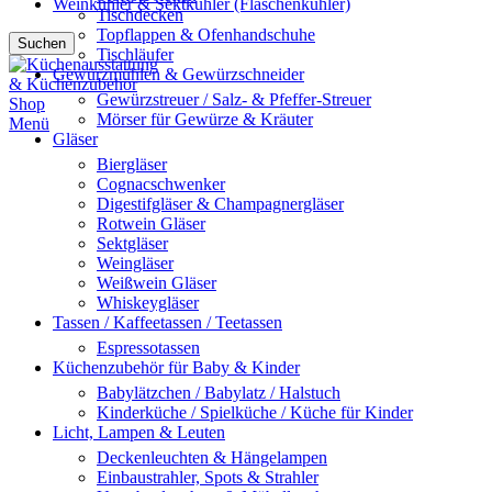
Weinkühler & Sektkühler (Flaschenkühler)
Tischdecken
Topflappen & Ofenhandschuhe
Suchen
Tischläufer
Gewürzmühlen & Gewürzschneider
Gewürzstreuer / Salz- & Pfeffer-Streuer
Mörser für Gewürze & Kräuter
Menü
Gläser
Biergläser
Cognacschwenker
Digestifgläser & Champagnergläser
Rotwein Gläser
Sektgläser
Weingläser
Weißwein Gläser
Whiskeygläser
Tassen / Kaffeetassen / Teetassen
Espressotassen
Küchenzubehör für Baby & Kinder
Babylätzchen / Babylatz / Halstuch
Kinderküche / Spielküche / Küche für Kinder
Licht, Lampen & Leuten
Deckenleuchten & Hängelampen
Einbaustrahler, Spots & Strahler