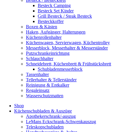
Besteck / Bestecksets
Besteck Camping
Besteck Set Kinder
Grill Besteck / Steak Besteck
Besteckkoffer
Boxen & Kästen
Haken, Aufgänger, Halterungen
Küchenrollenhalter
Küchenwagen, Servierwagen, Küchentrolley
Messerblock, Messerhalter & Messerständer
Putzschrankeinrichtung
Schlauchhalter
Schneidebrett, Küchenbrett & Frühstücksbrett
Schubladenmesserblock
Tassenhalter
Tellerhalter & Tellerständer
Reinigung & Entkalker
Regaleinsatz
Wasserschutzmatten
Shop
Küchenschubladen & Auszüge
Apothekerschrank/-auszug
LeMans Eckschrank-Schwenkauszug
Teleskopschubladen