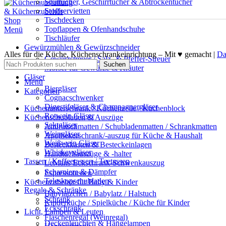
Spültücher, Geschirrtücher & Abtrockentücher
Stoffservietten
Tischdecken
Topflappen & Ofenhandschuhe
Menü
Tischläufer
Gewürzmühlen & Gewürzschneider
Alles für die Küche, Küchenschrankeinrichtung – Mit ♥ gemacht |
Da
Gewürzstreuer / Salz- & Pfeffer-Streuer
Suchen
Mörser für Gewürze & Kräuter
Gläser
Menü
Biergläser
Kategorien
Cognacschwenker
Digestifgläser & Champagnergläser
Küchenunterschrank / Küchenzeile / Küchenblock
Rotwein Gläser
Küchenschubladen & Auszüge
Sektgläser
Antirutschmatten / Schubladenmatten / Schrankmatten
Weingläser
Apothekerschrank/-auszug für Küche & Haushalt
Weißwein Gläser
Besteckkasten & Besteckeinlagen
Whiskeygläser
Handtuchauszüge & -halter
Tassen / Kaffeetassen / Teetassen
LeMans Eckschrank-Schwenkauszug
Scharniere & Dämpfer
Espressotassen
Teleskopschubladen
Küchenzubehör für Baby & Kinder
Regale & Schränke
Babylätzchen / Babylatz / Halstuch
Schrank
Kinderküche / Spielküche / Küche für Kinder
Eckschrank
Licht, Lampen & Leuten
Flaschenregal (Weinregal)
Deckenleuchten & Hängelampen