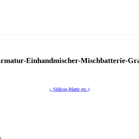
rmatur-Einhandmischer-Mischbatterie-G
, Drehspieß, Antihaft-Fass, Silikon-Matte etc.)