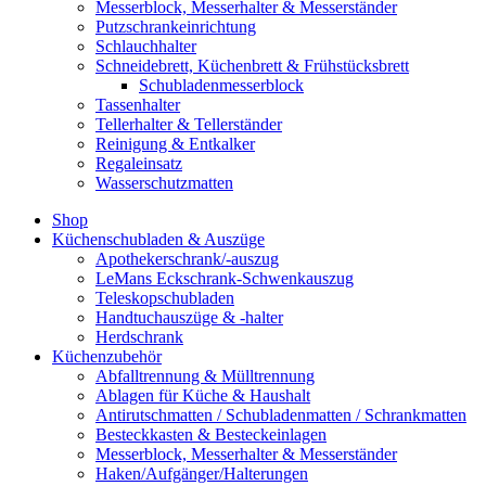
Messerblock, Messerhalter & Messerständer
Putzschrankeinrichtung
Schlauchhalter
Schneidebrett, Küchenbrett & Frühstücksbrett
Schubladenmesserblock
Tassenhalter
Tellerhalter & Tellerständer
Reinigung & Entkalker
Regaleinsatz
Wasserschutzmatten
Shop
Küchenschubladen & Auszüge
Apothekerschrank/-auszug
LeMans Eckschrank-Schwenkauszug
Teleskopschubladen
Handtuchauszüge & -halter
Herdschrank
Küchenzubehör
Abfalltrennung & Mülltrennung
Ablagen für Küche & Haushalt
Antirutschmatten / Schubladenmatten / Schrankmatten
Besteckkasten & Besteckeinlagen
Messerblock, Messerhalter & Messerständer
Haken/Aufgänger/Halterungen