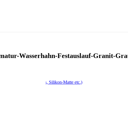
matur-Wasserhahn-Festauslauf-Granit-Gra
, Drehspieß, Antihaft-Fass, Silikon-Matte etc.)