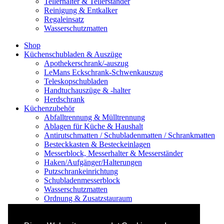
Tellerhalter & Tellerständer
Reinigung & Entkalker
Regaleinsatz
Wasserschutzmatten
Shop
Küchenschubladen & Auszüge
Apothekerschrank/-auszug
LeMans Eckschrank-Schwenkauszug
Teleskopschubladen
Handtuchauszüge & -halter
Herdschrank
Küchenzubehör
Abfalltrennung & Mülltrennung
Ablagen für Küche & Haushalt
Antirutschmatten / Schubladenmatten / Schrankmatten
Besteckkasten & Besteckeinlagen
Messerblock, Messerhalter & Messerständer
Haken/Aufgänger/Halterungen
Putzschrankeinrichtung
Schubladenmesserblock
Wasserschutzmatten
Ordnung & Zusatzstauraum
Regale & Schränke
Nischenregal & Nischenschrank