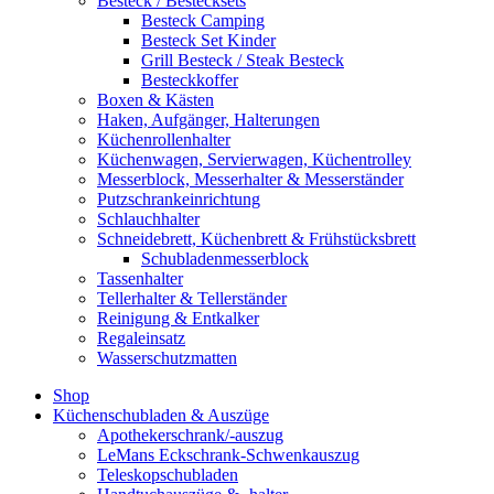
Besteck / Bestecksets
Besteck Camping
Besteck Set Kinder
Grill Besteck / Steak Besteck
Besteckkoffer
Boxen & Kästen
Haken, Aufgänger, Halterungen
Küchenrollenhalter
Küchenwagen, Servierwagen, Küchentrolley
Messerblock, Messerhalter & Messerständer
Putzschrankeinrichtung
Schlauchhalter
Schneidebrett, Küchenbrett & Frühstücksbrett
Schubladenmesserblock
Tassenhalter
Tellerhalter & Tellerständer
Reinigung & Entkalker
Regaleinsatz
Wasserschutzmatten
Shop
Küchenschubladen & Auszüge
Apothekerschrank/-auszug
LeMans Eckschrank-Schwenkauszug
Teleskopschubladen