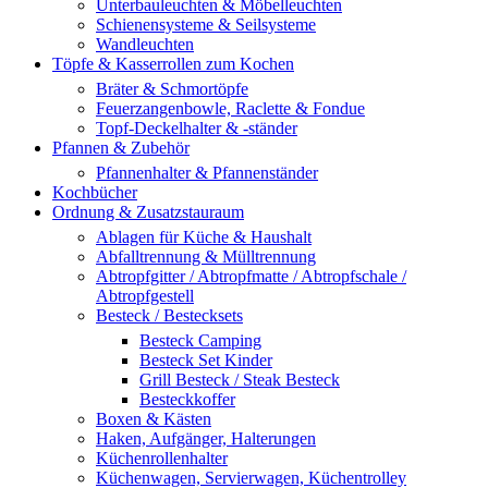
Unterbauleuchten & Möbelleuchten
Schienensysteme & Seilsysteme
Wandleuchten
Töpfe & Kasserrollen zum Kochen
Bräter & Schmortöpfe
Feuerzangenbowle, Raclette & Fondue
Topf-Deckelhalter & -ständer
Pfannen & Zubehör
Pfannenhalter & Pfannenständer
Kochbücher
Ordnung & Zusatzstauraum
Ablagen für Küche & Haushalt
Abfalltrennung & Mülltrennung
Abtropfgitter / Abtropfmatte / Abtropfschale /
Abtropfgestell
Besteck / Bestecksets
Besteck Camping
Besteck Set Kinder
Grill Besteck / Steak Besteck
Besteckkoffer
Boxen & Kästen
Haken, Aufgänger, Halterungen
Küchenrollenhalter
Küchenwagen, Servierwagen, Küchentrolley