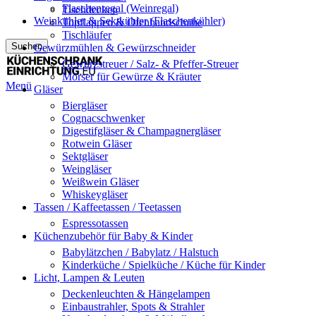
Flaschenregal (Weinregal)
Tischdecken
Weinkühler & Sektkühler (Flaschenkühler)
Topflappen & Ofenhandschuhe
Tischläufer
Suchen
Gewürzmühlen & Gewürzschneider
Gewürzstreuer / Salz- & Pfeffer-Streuer
Mörser für Gewürze & Kräuter
Menü
Gläser
Biergläser
Cognacschwenker
Digestifgläser & Champagnergläser
Rotwein Gläser
Sektgläser
Weingläser
Weißwein Gläser
Whiskeygläser
Tassen / Kaffeetassen / Teetassen
Espressotassen
Küchenzubehör für Baby & Kinder
Babylätzchen / Babylatz / Halstuch
Kinderküche / Spielküche / Küche für Kinder
Licht, Lampen & Leuten
Deckenleuchten & Hängelampen
Einbaustrahler, Spots & Strahler