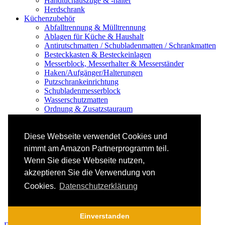
Handtuchauszüge & -halter
Herdschrank
Küchenzubehör
Abfalltrennung & Mülltrennung
Ablagen für Küche & Haushalt
Antirutschmatten / Schubladenmatten / Schrankmatten
Besteckkasten & Besteckeinlagen
Messerblock, Messerhalter & Messerständer
Haken/Aufgänger/Halterungen
Putzschrankeinrichtung
Schubladenmesserblock
Wasserschutzmatten
Ordnung & Zusatzstauraum
Regale & Schränke
Nischenregal & Nischenschrank
Gewürzregal & Gewürzboard
Diese Webseite verwendet Cookies und
Regaleinsatz
nimmt am Amazon Partnerprogramm teil.
Scharniere & Dämpfer
Wenn Sie diese Webseite nutzen,
Küchen-Elektrogeräte
Küchen-Mixer & -Rührer
akzeptieren Sie die Verwendung von
Küchenwaage
Cookies.
Datenschutzerklärung
Smoothie Maker
Thermomix Alternative & Zubehör
Toaster
Einverstanden