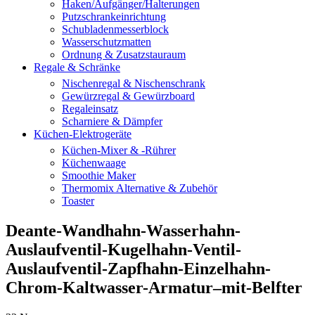
Haken/Aufgänger/Halterungen
Putzschrankeinrichtung
Schubladenmesserblock
Wasserschutzmatten
Ordnung & Zusatzstauraum
Regale & Schränke
Nischenregal & Nischenschrank
Gewürzregal & Gewürzboard
Regaleinsatz
Scharniere & Dämpfer
Küchen-Elektrogeräte
Küchen-Mixer & -Rührer
Küchenwaage
Smoothie Maker
Thermomix Alternative & Zubehör
Toaster
Deante-Wandhahn-Wasserhahn-
Auslaufventil-Kugelhahn-Ventil-
Auslaufventil-Zapfhahn-Einzelhahn-
Chrom-Kaltwasser-Armatur–mit-Belfter