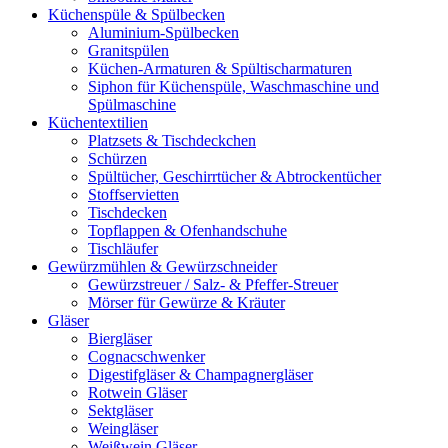
Küchenspüle & Spülbecken
Aluminium-Spülbecken
Granitspülen
Küchen-Armaturen & Spültischarmaturen
Siphon für Küchenspüle, Waschmaschine und
Spülmaschine
Küchentextilien
Platzsets & Tischdeckchen
Schürzen
Spültücher, Geschirrtücher & Abtrockentücher
Stoffservietten
Tischdecken
Topflappen & Ofenhandschuhe
Tischläufer
Gewürzmühlen & Gewürzschneider
Gewürzstreuer / Salz- & Pfeffer-Streuer
Mörser für Gewürze & Kräuter
Gläser
Biergläser
Cognacschwenker
Digestifgläser & Champagnergläser
Rotwein Gläser
Sektgläser
Weingläser
Weißwein Gläser