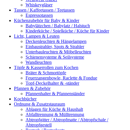
Whiskeygläser
Tassen / Kaffeetassen / Teetassen
Espressotassen
Küchenzubehör für Baby & Kinder
Babylätzchen / Babylatz / Halstuch
Kinderküche / Spielküche / Küche für Kinder
Licht, Lampen & Leuten
Deckenleuchten & Hängelampen
Einbaustrahler, Spots & Strahler
Unterbauleuchten & Möbelleuchten
Schienensysteme & Seilsysteme
Wandleuchten
Töpfe & Kasserrollen zum Kochen
Bräter & Schmortöpfe
Feuerzangenbowle, Raclette & Fondue
Topf-Deckelhalter & -ständer
Pfannen & Zubehör
Pfannenhalter & Pfannenständer
Kochbücher
Ordnung & Zusatzstauraum
Ablagen für Küche & Haushalt
Abfalltrennung & Mülltrennung
Abtropfgitter / Abtropfmatte / Abtropfschale /
Abtropfgestell