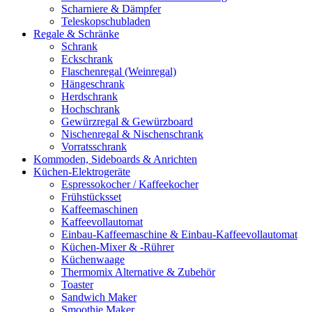
Scharniere & Dämpfer
Teleskopschubladen
Regale & Schränke
Schrank
Eckschrank
Flaschenregal (Weinregal)
Hängeschrank
Herdschrank
Hochschrank
Gewürzregal & Gewürzboard
Nischenregal & Nischenschrank
Vorratsschrank
Kommoden, Sideboards & Anrichten
Küchen-Elektrogeräte
Espressokocher / Kaffeekocher
Frühstücksset
Kaffeemaschinen
Kaffeevollautomat
Einbau-Kaffeemaschine & Einbau-Kaffeevollautomat
Küchen-Mixer & -Rührer
Küchenwaage
Thermomix Alternative & Zubehör
Toaster
Sandwich Maker
Smoothie Maker