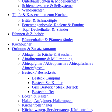
Unterbauleuchten & Möbelleuchten
Schienensysteme & Seilsysteme
Wandleuchten
Töpfe & Kasserrollen zum Kochen
Bräter & Schmortöpfe
Feuerzangenbowle, Raclette & Fondue
Topf-Deckelhalter & -ständer
Pfannen & Zubehör
Pfannenhalter & Pfannenständer
Kochbücher
Ordnung & Zusatzstauraum
Ablagen für Küche & Haushalt
Abfalltrennung & Mülltrennung
Abtropfgitter / Abtropfmatte / Abtropfschale /
Abtropfgestell
Besteck / Bestecksets
Besteck Camping
Besteck Set Kinder
Grill Besteck / Steak Besteck
Besteckkoffer
Boxen & Kästen
Haken, Aufgänger, Halterungen
Küchenrollenhalter
Küchenwagen, Servierwagen, Küchentrolley