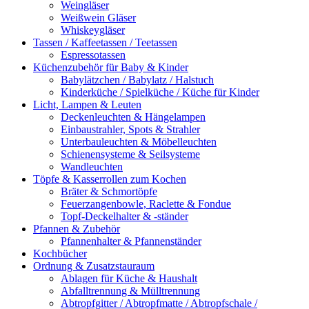
Weingläser
Weißwein Gläser
Whiskeygläser
Tassen / Kaffeetassen / Teetassen
Espressotassen
Küchenzubehör für Baby & Kinder
Babylätzchen / Babylatz / Halstuch
Kinderküche / Spielküche / Küche für Kinder
Licht, Lampen & Leuten
Deckenleuchten & Hängelampen
Einbaustrahler, Spots & Strahler
Unterbauleuchten & Möbelleuchten
Schienensysteme & Seilsysteme
Wandleuchten
Töpfe & Kasserrollen zum Kochen
Bräter & Schmortöpfe
Feuerzangenbowle, Raclette & Fondue
Topf-Deckelhalter & -ständer
Pfannen & Zubehör
Pfannenhalter & Pfannenständer
Kochbücher
Ordnung & Zusatzstauraum
Ablagen für Küche & Haushalt
Abfalltrennung & Mülltrennung
Abtropfgitter / Abtropfmatte / Abtropfschale /