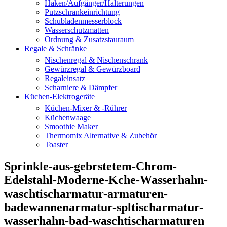
Haken/Aufgänger/Halterungen
Putzschrankeinrichtung
Schubladenmesserblock
Wasserschutzmatten
Ordnung & Zusatzstauraum
Regale & Schränke
Nischenregal & Nischenschrank
Gewürzregal & Gewürzboard
Regaleinsatz
Scharniere & Dämpfer
Küchen-Elektrogeräte
Küchen-Mixer & -Rührer
Küchenwaage
Smoothie Maker
Thermomix Alternative & Zubehör
Toaster
Sprinkle-aus-gebrstetem-Chrom-
Edelstahl-Moderne-Kche-Wasserhahn-
waschtischarmatur-armaturen-
badewannenarmatur-spltischarmatur-
wasserhahn-bad-waschtischarmaturen