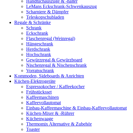
Handtuchauszüge & -halter
LeMans Eckschrank-Schwenkauszug
Scharniere & Dämpfer
Teleskopschubladen
Regale & Schränke
Schrank
Eckschrank
Flaschenregal (Weinregal)
Hängeschrank
Herdschrank
Hochschrank
Gewürzregal & Gewürzboard
Nischenregal & Nischenschrank
Vorratsschrank
Kommoden, Sideboards & Anrichten
Küchen-Elektrogeräte
Espressokocher / Kaffeekocher
Frühstücksset
Kaffeemaschinen
Kaffeevollautomat
Einbau-Kaffeemaschine & Einbau-Kaffeevollautomat
Küchen-Mixer & -Rührer
Küchenwaage
Thermomix Alternative & Zubehör
Toaster