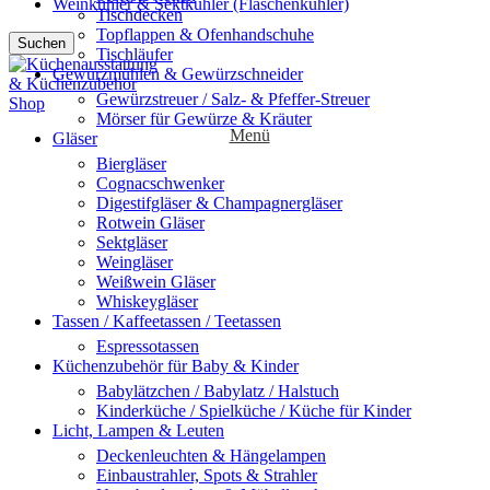
Weinkühler & Sektkühler (Flaschenkühler)
Tischdecken
Topflappen & Ofenhandschuhe
Suchen
Tischläufer
Gewürzmühlen & Gewürzschneider
Gewürzstreuer / Salz- & Pfeffer-Streuer
Mörser für Gewürze & Kräuter
Menü
Gläser
Biergläser
Cognacschwenker
Digestifgläser & Champagnergläser
Rotwein Gläser
Sektgläser
Weingläser
Weißwein Gläser
Whiskeygläser
Tassen / Kaffeetassen / Teetassen
Espressotassen
Küchenzubehör für Baby & Kinder
Babylätzchen / Babylatz / Halstuch
Kinderküche / Spielküche / Küche für Kinder
Licht, Lampen & Leuten
Deckenleuchten & Hängelampen
Einbaustrahler, Spots & Strahler