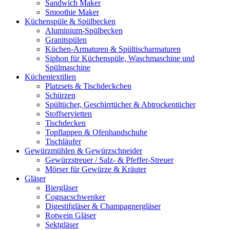
Sandwich Maker
Smoothie Maker
Küchenspüle & Spülbecken
Aluminium-Spülbecken
Granitspülen
Küchen-Armaturen & Spültischarmaturen
Siphon für Küchenspüle, Waschmaschine und
Spülmaschine
Küchentextilien
Platzsets & Tischdeckchen
Schürzen
Spültücher, Geschirrtücher & Abtrockentücher
Stoffservietten
Tischdecken
Topflappen & Ofenhandschuhe
Tischläufer
Gewürzmühlen & Gewürzschneider
Gewürzstreuer / Salz- & Pfeffer-Streuer
Mörser für Gewürze & Kräuter
Gläser
Biergläser
Cognacschwenker
Digestifgläser & Champagnergläser
Rotwein Gläser
Sektgläser