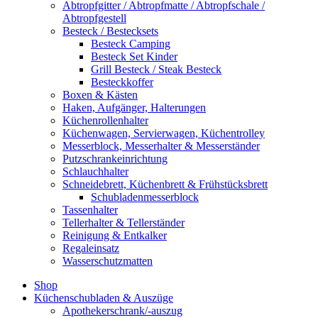
Abtropfgitter / Abtropfmatte / Abtropfschale /
Abtropfgestell
Besteck / Bestecksets
Besteck Camping
Besteck Set Kinder
Grill Besteck / Steak Besteck
Besteckkoffer
Boxen & Kästen
Haken, Aufgänger, Halterungen
Küchenrollenhalter
Küchenwagen, Servierwagen, Küchentrolley
Messerblock, Messerhalter & Messerständer
Putzschrankeinrichtung
Schlauchhalter
Schneidebrett, Küchenbrett & Frühstücksbrett
Schubladenmesserblock
Tassenhalter
Tellerhalter & Tellerständer
Reinigung & Entkalker
Regaleinsatz
Wasserschutzmatten
Shop
Küchenschubladen & Auszüge
Apothekerschrank/-auszug