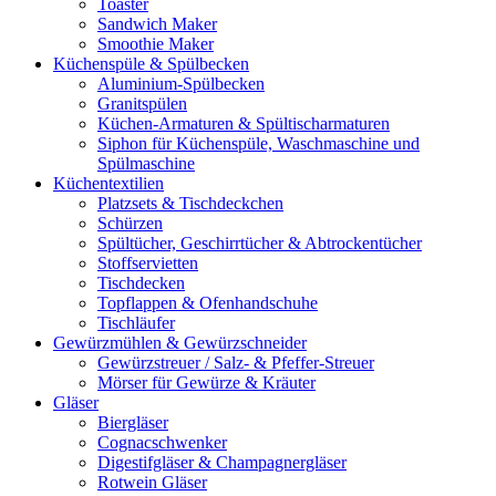
Toaster
Sandwich Maker
Smoothie Maker
Küchenspüle & Spülbecken
Aluminium-Spülbecken
Granitspülen
Küchen-Armaturen & Spültischarmaturen
Siphon für Küchenspüle, Waschmaschine und
Spülmaschine
Küchentextilien
Platzsets & Tischdeckchen
Schürzen
Spültücher, Geschirrtücher & Abtrockentücher
Stoffservietten
Tischdecken
Topflappen & Ofenhandschuhe
Tischläufer
Gewürzmühlen & Gewürzschneider
Gewürzstreuer / Salz- & Pfeffer-Streuer
Mörser für Gewürze & Kräuter
Gläser
Biergläser
Cognacschwenker
Digestifgläser & Champagnergläser
Rotwein Gläser