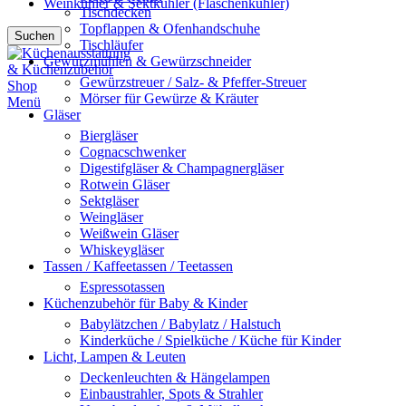
Weinkühler & Sektkühler (Flaschenkühler)
Tischdecken
Topflappen & Ofenhandschuhe
Suchen
Tischläufer
Gewürzmühlen & Gewürzschneider
Gewürzstreuer / Salz- & Pfeffer-Streuer
Mörser für Gewürze & Kräuter
Menü
Gläser
Biergläser
Cognacschwenker
Digestifgläser & Champagnergläser
Rotwein Gläser
Sektgläser
Weingläser
Weißwein Gläser
Whiskeygläser
Tassen / Kaffeetassen / Teetassen
Espressotassen
Küchenzubehör für Baby & Kinder
Babylätzchen / Babylatz / Halstuch
Kinderküche / Spielküche / Küche für Kinder
Licht, Lampen & Leuten
Deckenleuchten & Hängelampen
Einbaustrahler, Spots & Strahler