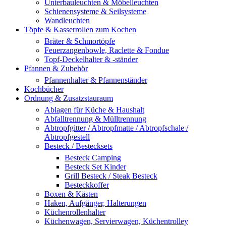
Unterbauleuchten & Möbelleuchten
Schienensysteme & Seilsysteme
Wandleuchten
Töpfe & Kasserrollen zum Kochen
Bräter & Schmortöpfe
Feuerzangenbowle, Raclette & Fondue
Topf-Deckelhalter & -ständer
Pfannen & Zubehör
Pfannenhalter & Pfannenständer
Kochbücher
Ordnung & Zusatzstauraum
Ablagen für Küche & Haushalt
Abfalltrennung & Mülltrennung
Abtropfgitter / Abtropfmatte / Abtropfschale /
Abtropfgestell
Besteck / Bestecksets
Besteck Camping
Besteck Set Kinder
Grill Besteck / Steak Besteck
Besteckkoffer
Boxen & Kästen
Haken, Aufgänger, Halterungen
Küchenrollenhalter
Küchenwagen, Servierwagen, Küchentrolley