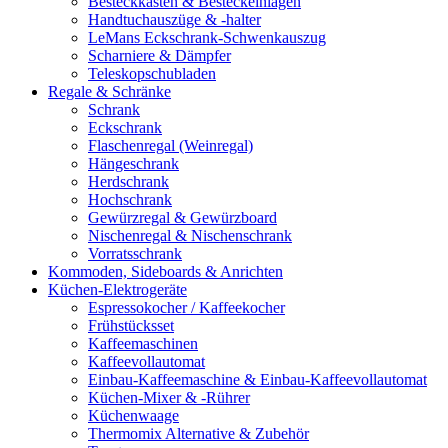
Besteckkasten & Besteckeinlagen
Handtuchauszüge & -halter
LeMans Eckschrank-Schwenkauszug
Scharniere & Dämpfer
Teleskopschubladen
Regale & Schränke
Schrank
Eckschrank
Flaschenregal (Weinregal)
Hängeschrank
Herdschrank
Hochschrank
Gewürzregal & Gewürzboard
Nischenregal & Nischenschrank
Vorratsschrank
Kommoden, Sideboards & Anrichten
Küchen-Elektrogeräte
Espressokocher / Kaffeekocher
Frühstücksset
Kaffeemaschinen
Kaffeevollautomat
Einbau-Kaffeemaschine & Einbau-Kaffeevollautomat
Küchen-Mixer & -Rührer
Küchenwaage
Thermomix Alternative & Zubehör