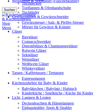
Weinkühler & Sektkühler (Flaschenkühler)
Tischdecken
Topflappen & Ofenhandschuhe
Suchen
Tischläufer
Gewürzmühlen & Gewürzschneider
Gewürzstreuer / Salz- & Pfeffer-Streuer
Mörser für Gewürze & Kräuter
Menü
Gläser
Biergläser
Cognacschwenker
Digestifgläser & Champagnergläser
Rotwein Gläser
Sektgläser
Weingläser
Weißwein Gläser
Whiskeygläser
Tassen / Kaffeetassen / Teetassen
Espressotassen
Küchenzubehör für Baby & Kinder
Babylätzchen / Babylatz / Halstuch
Kinderküche / Spielküche / Küche für Kinder
Licht, Lampen & Leuten
Deckenleuchten & Hängelampen
Einbaustrahler, Spots & Strahler