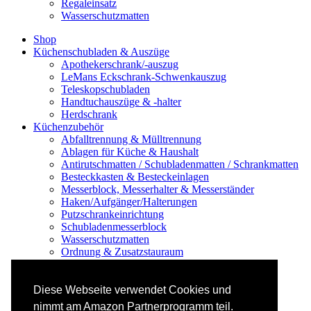
Regaleinsatz
Wasserschutzmatten
Shop
Küchenschubladen & Auszüge
Apothekerschrank/-auszug
LeMans Eckschrank-Schwenkauszug
Teleskopschubladen
Handtuchauszüge & -halter
Herdschrank
Küchenzubehör
Abfalltrennung & Mülltrennung
Ablagen für Küche & Haushalt
Antirutschmatten / Schubladenmatten / Schrankmatten
Besteckkasten & Besteckeinlagen
Messerblock, Messerhalter & Messerständer
Haken/Aufgänger/Halterungen
Putzschrankeinrichtung
Schubladenmesserblock
Wasserschutzmatten
Ordnung & Zusatzstauraum
Regale & Schränke
Nischenregal & Nischenschrank
Gewürzregal & Gewürzboard
Diese Webseite verwendet Cookies und
Regaleinsatz
nimmt am Amazon Partnerprogramm teil.