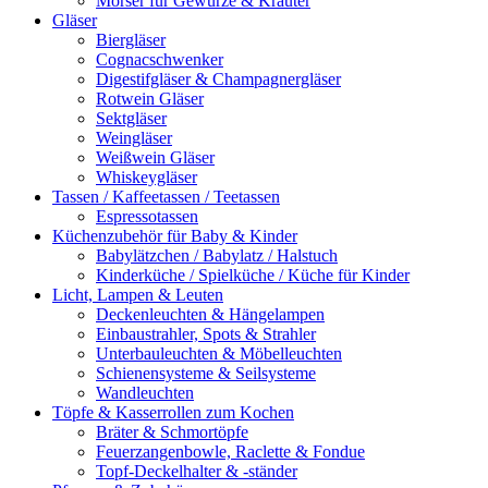
Mörser für Gewürze & Kräuter
Gläser
Biergläser
Cognacschwenker
Digestifgläser & Champagnergläser
Rotwein Gläser
Sektgläser
Weingläser
Weißwein Gläser
Whiskeygläser
Tassen / Kaffeetassen / Teetassen
Espressotassen
Küchenzubehör für Baby & Kinder
Babylätzchen / Babylatz / Halstuch
Kinderküche / Spielküche / Küche für Kinder
Licht, Lampen & Leuten
Deckenleuchten & Hängelampen
Einbaustrahler, Spots & Strahler
Unterbauleuchten & Möbelleuchten
Schienensysteme & Seilsysteme
Wandleuchten
Töpfe & Kasserrollen zum Kochen
Bräter & Schmortöpfe
Feuerzangenbowle, Raclette & Fondue
Topf-Deckelhalter & -ständer