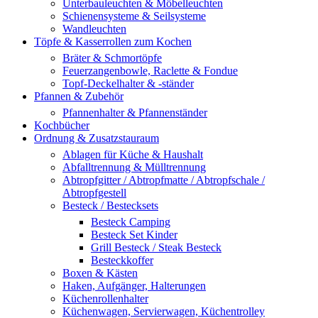
Unterbauleuchten & Möbelleuchten
Schienensysteme & Seilsysteme
Wandleuchten
Töpfe & Kasserrollen zum Kochen
Bräter & Schmortöpfe
Feuerzangenbowle, Raclette & Fondue
Topf-Deckelhalter & -ständer
Pfannen & Zubehör
Pfannenhalter & Pfannenständer
Kochbücher
Ordnung & Zusatzstauraum
Ablagen für Küche & Haushalt
Abfalltrennung & Mülltrennung
Abtropfgitter / Abtropfmatte / Abtropfschale /
Abtropfgestell
Besteck / Bestecksets
Besteck Camping
Besteck Set Kinder
Grill Besteck / Steak Besteck
Besteckkoffer
Boxen & Kästen
Haken, Aufgänger, Halterungen
Küchenrollenhalter
Küchenwagen, Servierwagen, Küchentrolley