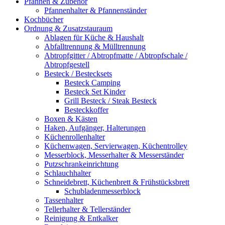
Pfannen & Zubehör
Pfannenhalter & Pfannenständer
Kochbücher
Ordnung & Zusatzstauraum
Ablagen für Küche & Haushalt
Abfalltrennung & Mülltrennung
Abtropfgitter / Abtropfmatte / Abtropfschale /
Abtropfgestell
Besteck / Bestecksets
Besteck Camping
Besteck Set Kinder
Grill Besteck / Steak Besteck
Besteckkoffer
Boxen & Kästen
Haken, Aufgänger, Halterungen
Küchenrollenhalter
Küchenwagen, Servierwagen, Küchentrolley
Messerblock, Messerhalter & Messerständer
Putzschrankeinrichtung
Schlauchhalter
Schneidebrett, Küchenbrett & Frühstücksbrett
Schubladenmesserblock
Tassenhalter
Tellerhalter & Tellerständer
Reinigung & Entkalker