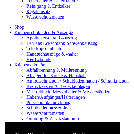
Tellerhalter & Tellerständer
Reinigung & Entkalker
Regaleinsatz
Wasserschutzmatten
Shop
Küchenschubladen & Auszüge
Apothekerschrank/-auszug
LeMans Eckschrank-Schwenkauszug
Teleskopschubladen
Handtuchauszüge & -halter
Herdschrank
Küchenzubehör
Abfalltrennung & Mülltrennung
Ablagen für Küche & Haushalt
Antirutschmatten / Schubladenmatten / Schrankmatten
Besteckkasten & Besteckeinlagen
Messerblock, Messerhalter & Messerständer
Haken/Aufgänger/Halterungen
Putzschrankeinrichtung
Schubladenmesserblock
Wasserschutzmatten
Ordnung & Zusatzstauraum
Regale & Schränke
Nischenregal & Nischenschrank