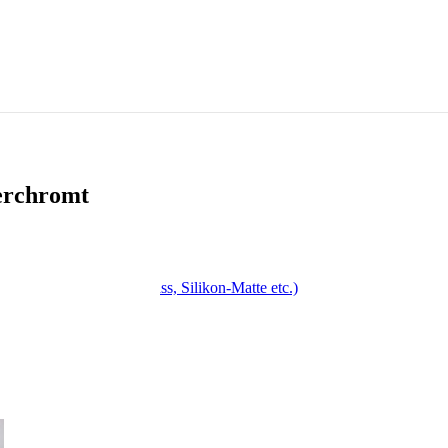
erchromt
ge, Drehspieß, Antihaft-Fass, Silikon-Matte etc.)