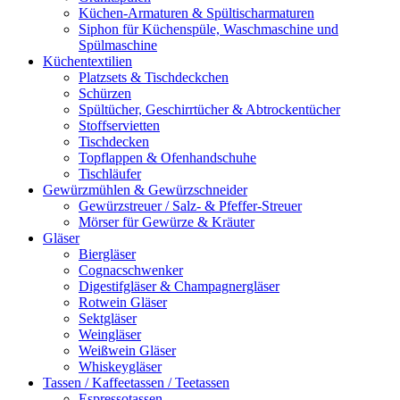
Küchen-Armaturen & Spültischarmaturen
Siphon für Küchenspüle, Waschmaschine und
Spülmaschine
Küchentextilien
Platzsets & Tischdeckchen
Schürzen
Spültücher, Geschirrtücher & Abtrockentücher
Stoffservietten
Tischdecken
Topflappen & Ofenhandschuhe
Tischläufer
Gewürzmühlen & Gewürzschneider
Gewürzstreuer / Salz- & Pfeffer-Streuer
Mörser für Gewürze & Kräuter
Gläser
Biergläser
Cognacschwenker
Digestifgläser & Champagnergläser
Rotwein Gläser
Sektgläser
Weingläser
Weißwein Gläser
Whiskeygläser
Tassen / Kaffeetassen / Teetassen
Espressotassen