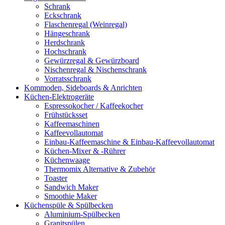
Schrank
Eckschrank
Flaschenregal (Weinregal)
Hängeschrank
Herdschrank
Hochschrank
Gewürzregal & Gewürzboard
Nischenregal & Nischenschrank
Vorratsschrank
Kommoden, Sideboards & Anrichten
Küchen-Elektrogeräte
Espressokocher / Kaffeekocher
Frühstücksset
Kaffeemaschinen
Kaffeevollautomat
Einbau-Kaffeemaschine & Einbau-Kaffeevollautomat
Küchen-Mixer & -Rührer
Küchenwaage
Thermomix Alternative & Zubehör
Toaster
Sandwich Maker
Smoothie Maker
Küchenspüle & Spülbecken
Aluminium-Spülbecken
Granitspülen