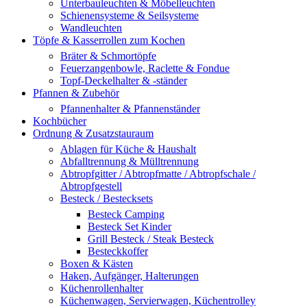
Unterbauleuchten & Möbelleuchten
Schienensysteme & Seilsysteme
Wandleuchten
Töpfe & Kasserrollen zum Kochen
Bräter & Schmortöpfe
Feuerzangenbowle, Raclette & Fondue
Topf-Deckelhalter & -ständer
Pfannen & Zubehör
Pfannenhalter & Pfannenständer
Kochbücher
Ordnung & Zusatzstauraum
Ablagen für Küche & Haushalt
Abfalltrennung & Mülltrennung
Abtropfgitter / Abtropfmatte / Abtropfschale /
Abtropfgestell
Besteck / Bestecksets
Besteck Camping
Besteck Set Kinder
Grill Besteck / Steak Besteck
Besteckkoffer
Boxen & Kästen
Haken, Aufgänger, Halterungen
Küchenrollenhalter
Küchenwagen, Servierwagen, Küchentrolley