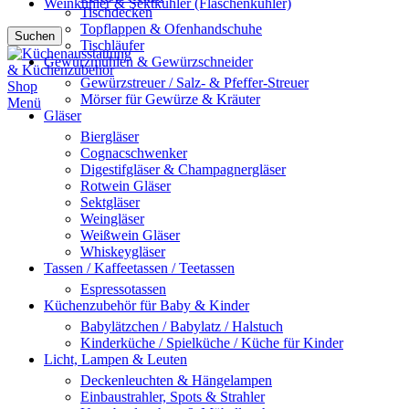
Weinkühler & Sektkühler (Flaschenkühler)
Tischdecken
Topflappen & Ofenhandschuhe
Suchen
Tischläufer
Gewürzmühlen & Gewürzschneider
Gewürzstreuer / Salz- & Pfeffer-Streuer
Mörser für Gewürze & Kräuter
Menü
Gläser
Biergläser
Cognacschwenker
Digestifgläser & Champagnergläser
Rotwein Gläser
Sektgläser
Weingläser
Weißwein Gläser
Whiskeygläser
Tassen / Kaffeetassen / Teetassen
Espressotassen
Küchenzubehör für Baby & Kinder
Babylätzchen / Babylatz / Halstuch
Kinderküche / Spielküche / Küche für Kinder
Licht, Lampen & Leuten
Deckenleuchten & Hängelampen
Einbaustrahler, Spots & Strahler