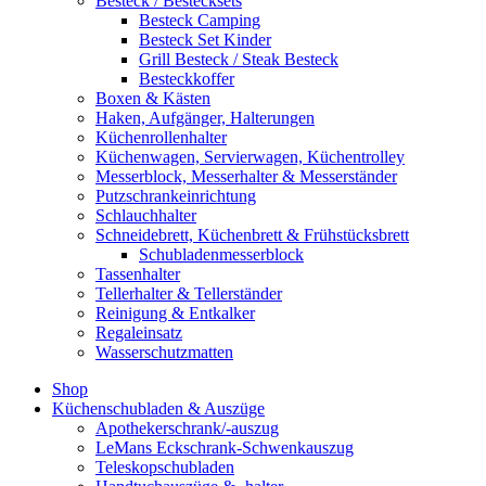
Besteck / Bestecksets
Besteck Camping
Besteck Set Kinder
Grill Besteck / Steak Besteck
Besteckkoffer
Boxen & Kästen
Haken, Aufgänger, Halterungen
Küchenrollenhalter
Küchenwagen, Servierwagen, Küchentrolley
Messerblock, Messerhalter & Messerständer
Putzschrankeinrichtung
Schlauchhalter
Schneidebrett, Küchenbrett & Frühstücksbrett
Schubladenmesserblock
Tassenhalter
Tellerhalter & Tellerständer
Reinigung & Entkalker
Regaleinsatz
Wasserschutzmatten
Shop
Küchenschubladen & Auszüge
Apothekerschrank/-auszug
LeMans Eckschrank-Schwenkauszug
Teleskopschubladen