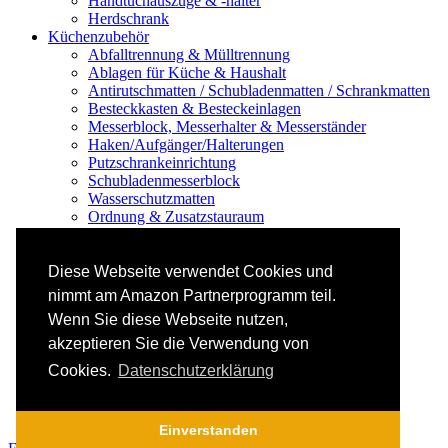
Handtuchauszüge & -halter
Herdschrank
Küchenzubehör
Abfalltrennung & Mülltrennung
Ablagen für Küche & Haushalt
Antirutschmatten / Schubladenmatten / Schrankmatten
Besteckkasten & Besteckeinlagen
Messerblock, Messerhalter & Messerständer
Haken/Aufgänger/Halterungen
Putzschrankeinrichtung
Schubladenmesserblock
Wasserschutzmatten
Ordnung & Zusatzstauraum
Regale & Schränke
Nischenregal & Nischenschrank
Gewürzregal & Gewürzboard
Diese Webseite verwendet Cookies und
Regaleinsatz
nimmt am Amazon Partnerprogramm teil.
Scharniere & Dämpfer
Wenn Sie diese Webseite nutzen,
Küchen-Elektrogeräte
Küchen-Mixer & -Rührer
akzeptieren Sie die Verwendung von
Küchenwaage
Cookies.
Datenschutzerklärung
Smoothie Maker
Thermomix Alternative & Zubehör
Toaster
Einverstanden