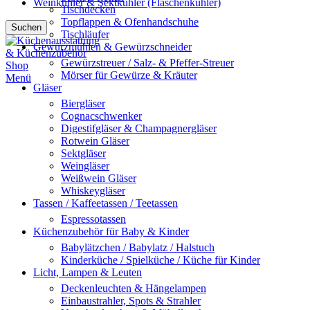
Weinkühler & Sektkühler (Flaschenkühler)
Tischdecken
Topflappen & Ofenhandschuhe
Suchen
Tischläufer
Gewürzmühlen & Gewürzschneider
Gewürzstreuer / Salz- & Pfeffer-Streuer
Mörser für Gewürze & Kräuter
Menü
Gläser
Biergläser
Cognacschwenker
Digestifgläser & Champagnergläser
Rotwein Gläser
Sektgläser
Weingläser
Weißwein Gläser
Whiskeygläser
Tassen / Kaffeetassen / Teetassen
Espressotassen
Küchenzubehör für Baby & Kinder
Babylätzchen / Babylatz / Halstuch
Kinderküche / Spielküche / Küche für Kinder
Licht, Lampen & Leuten
Deckenleuchten & Hängelampen
Einbaustrahler, Spots & Strahler