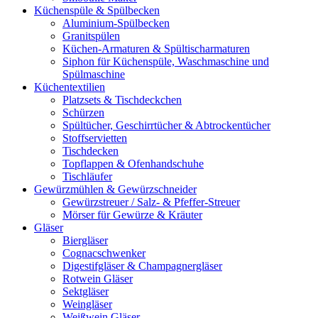
Küchenspüle & Spülbecken
Aluminium-Spülbecken
Granitspülen
Küchen-Armaturen & Spültischarmaturen
Siphon für Küchenspüle, Waschmaschine und
Spülmaschine
Küchentextilien
Platzsets & Tischdeckchen
Schürzen
Spültücher, Geschirrtücher & Abtrockentücher
Stoffservietten
Tischdecken
Topflappen & Ofenhandschuhe
Tischläufer
Gewürzmühlen & Gewürzschneider
Gewürzstreuer / Salz- & Pfeffer-Streuer
Mörser für Gewürze & Kräuter
Gläser
Biergläser
Cognacschwenker
Digestifgläser & Champagnergläser
Rotwein Gläser
Sektgläser
Weingläser
Weißwein Gläser