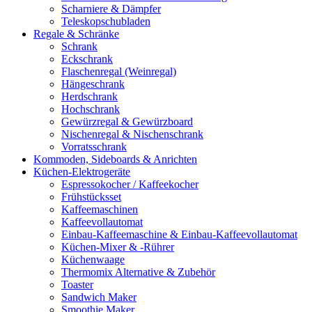
Scharniere & Dämpfer
Teleskopschubladen
Regale & Schränke
Schrank
Eckschrank
Flaschenregal (Weinregal)
Hängeschrank
Herdschrank
Hochschrank
Gewürzregal & Gewürzboard
Nischenregal & Nischenschrank
Vorratsschrank
Kommoden, Sideboards & Anrichten
Küchen-Elektrogeräte
Espressokocher / Kaffeekocher
Frühstücksset
Kaffeemaschinen
Kaffeevollautomat
Einbau-Kaffeemaschine & Einbau-Kaffeevollautomat
Küchen-Mixer & -Rührer
Küchenwaage
Thermomix Alternative & Zubehör
Toaster
Sandwich Maker
Smoothie Maker