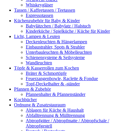
Whiskeygläser
Tassen / Kaffeetassen / Teetassen
Espressotassen
Küchenzubehör für Baby & Kinder
Babylätzchen / Babylatz / Halstuch
Kinderküche / Spielküche / Küche für Kinder
Licht, Lampen & Leuten
Deckenleuchten & Hängelampen
Einbaustrahler, Spots & Strahler
Unterbauleuchten & Möbelleuchten
Schienensysteme & Seilsysteme
Wandleuchten
Töpfe & Kasserrollen zum Kochen
Bräter & Schmortöpfe
Feuerzangenbowle, Raclette & Fondue
Topf-Deckelhalter & -ständer
Pfannen & Zubehör
Pfannenhalter & Pfannenständer
Kochbücher
Ordnung & Zusatzstauraum
Ablagen für Küche & Haushalt
Abfalltrennung & Mülltrennung
Abtropfgitter / Abtropfmatte / Abtropfschale /
Abtropfgestell