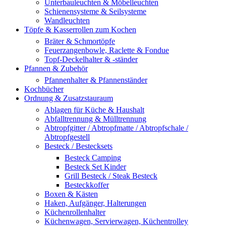
Unterbauleuchten & Möbelleuchten
Schienensysteme & Seilsysteme
Wandleuchten
Töpfe & Kasserrollen zum Kochen
Bräter & Schmortöpfe
Feuerzangenbowle, Raclette & Fondue
Topf-Deckelhalter & -ständer
Pfannen & Zubehör
Pfannenhalter & Pfannenständer
Kochbücher
Ordnung & Zusatzstauraum
Ablagen für Küche & Haushalt
Abfalltrennung & Mülltrennung
Abtropfgitter / Abtropfmatte / Abtropfschale /
Abtropfgestell
Besteck / Bestecksets
Besteck Camping
Besteck Set Kinder
Grill Besteck / Steak Besteck
Besteckkoffer
Boxen & Kästen
Haken, Aufgänger, Halterungen
Küchenrollenhalter
Küchenwagen, Servierwagen, Küchentrolley