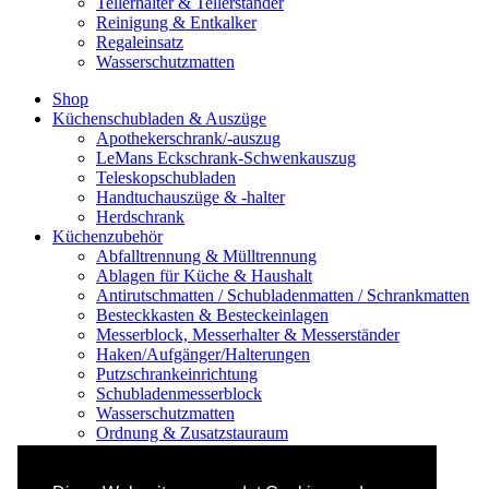
Tellerhalter & Tellerständer
Reinigung & Entkalker
Regaleinsatz
Wasserschutzmatten
Shop
Küchenschubladen & Auszüge
Apothekerschrank/-auszug
LeMans Eckschrank-Schwenkauszug
Teleskopschubladen
Handtuchauszüge & -halter
Herdschrank
Küchenzubehör
Abfalltrennung & Mülltrennung
Ablagen für Küche & Haushalt
Antirutschmatten / Schubladenmatten / Schrankmatten
Besteckkasten & Besteckeinlagen
Messerblock, Messerhalter & Messerständer
Haken/Aufgänger/Halterungen
Putzschrankeinrichtung
Schubladenmesserblock
Wasserschutzmatten
Ordnung & Zusatzstauraum
Regale & Schränke
Nischenregal & Nischenschrank