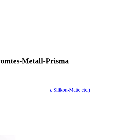
romtes-Metall-Prisma
, Drehspieß, Antihaft-Fass, Silikon-Matte etc.)