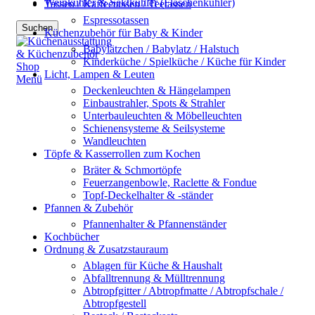
Weinkühler & Sektkühler (Flaschenkühler)
Tassen / Kaffeetassen / Teetassen
Espressotassen
Suchen
Küchenzubehör für Baby & Kinder
Babylätzchen / Babylatz / Halstuch
Kinderküche / Spielküche / Küche für Kinder
Licht, Lampen & Leuten
Menü
Deckenleuchten & Hängelampen
Einbaustrahler, Spots & Strahler
Unterbauleuchten & Möbelleuchten
Schienensysteme & Seilsysteme
Wandleuchten
Töpfe & Kasserrollen zum Kochen
Bräter & Schmortöpfe
Feuerzangenbowle, Raclette & Fondue
Topf-Deckelhalter & -ständer
Pfannen & Zubehör
Pfannenhalter & Pfannenständer
Kochbücher
Ordnung & Zusatzstauraum
Ablagen für Küche & Haushalt
Abfalltrennung & Mülltrennung
Abtropfgitter / Abtropfmatte / Abtropfschale /
Abtropfgestell