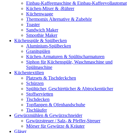
Einbau-Kaffeemaschine & Einbau-Kaffeevollautomat
Küchen-Mixer & -Rührer
Küchenwaage
Thermomix Alternative & Zubehör
Toaster
Sandwich Maker
Smoothie Maker
Küchenspüle & Spülbecken
Aluminium-Spülbecken
Granitspülen
Küchen-Armaturen & Spültischarmaturen
Siphon für Küchenspüle, Waschmaschine und
Spülmaschine
Küchentextilien
Platzsets & Tischdeckchen
Schürzen
Spültücher, Geschirrtücher & Abtrockentücher
Stoffservietten
Tischdecken
Topflappen & Ofenhandschuhe
Tischläufer
Gewürzmühlen & Gewürzschneider
Gewürzstreuer / Salz- & Pfeffer-Streuer
Mörser für Gewürze & Kräuter
Gläser