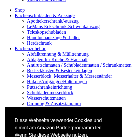
Shop
Küchenschubladen & Auszüge
Apothekerschrank/-auszug
LeMans Eckschrank-Schwenkauszug
Teleskopschubladen
Handtuchauszüge & -halter
Herdschrank
Küchenzubehör
Abfalltrennung & Mülltrennung
Ablagen für Küche & Haushalt
Antirutschmatten / Schubladenmatten / Schrankmatten
Besteckkasten & Besteckeinlagen
Messerblock, Messerhalter & Messerständer
Haken/Aufgänger/Halterungen
Putzschrankeinrichtung
Schubladenmesserblock
Wasserschutzmatten
Ordnung & Zusatzstauraum
Regale & Schränke
Nischenregal & Nischenschrank
Gewürzregal & Gewürzboard
Diese Webseite verwendet Cookies und
Regaleinsatz
nimmt am Amazon Partnerprogramm teil.
Scharniere & Dämpfer
Wenn Sie diese Webseite nutzen,
Küchen-Elektrogeräte