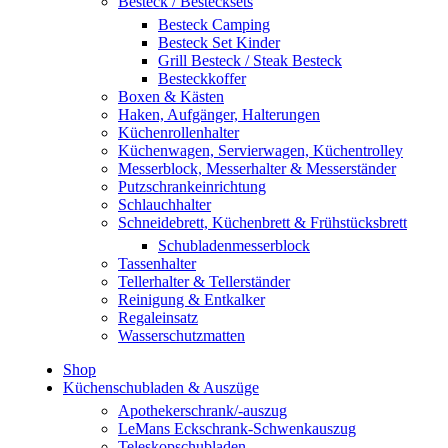
Besteck / Bestecksets
Besteck Camping
Besteck Set Kinder
Grill Besteck / Steak Besteck
Besteckkoffer
Boxen & Kästen
Haken, Aufgänger, Halterungen
Küchenrollenhalter
Küchenwagen, Servierwagen, Küchentrolley
Messerblock, Messerhalter & Messerständer
Putzschrankeinrichtung
Schlauchhalter
Schneidebrett, Küchenbrett & Frühstücksbrett
Schubladenmesserblock
Tassenhalter
Tellerhalter & Tellerständer
Reinigung & Entkalker
Regaleinsatz
Wasserschutzmatten
Shop
Küchenschubladen & Auszüge
Apothekerschrank/-auszug
LeMans Eckschrank-Schwenkauszug
Teleskopschubladen