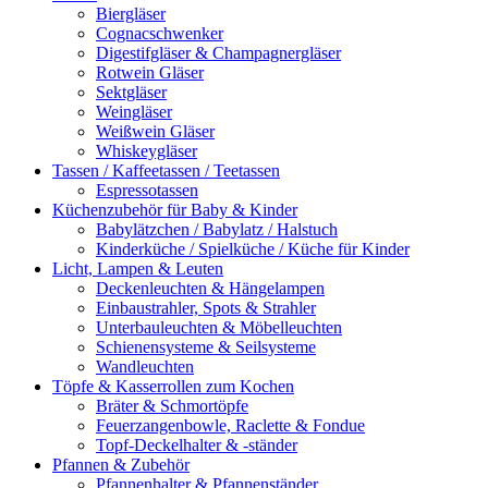
Biergläser
Cognacschwenker
Digestifgläser & Champagnergläser
Rotwein Gläser
Sektgläser
Weingläser
Weißwein Gläser
Whiskeygläser
Tassen / Kaffeetassen / Teetassen
Espressotassen
Küchenzubehör für Baby & Kinder
Babylätzchen / Babylatz / Halstuch
Kinderküche / Spielküche / Küche für Kinder
Licht, Lampen & Leuten
Deckenleuchten & Hängelampen
Einbaustrahler, Spots & Strahler
Unterbauleuchten & Möbelleuchten
Schienensysteme & Seilsysteme
Wandleuchten
Töpfe & Kasserrollen zum Kochen
Bräter & Schmortöpfe
Feuerzangenbowle, Raclette & Fondue
Topf-Deckelhalter & -ständer
Pfannen & Zubehör
Pfannenhalter & Pfannenständer