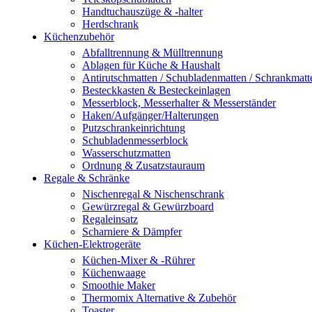
Handtuchauszüge & -halter
Herdschrank
Küchenzubehör
Abfalltrennung & Mülltrennung
Ablagen für Küche & Haushalt
Antirutschmatten / Schubladenmatten / Schrankmatt
Besteckkasten & Besteckeinlagen
Messerblock, Messerhalter & Messerständer
Haken/Aufgänger/Halterungen
Putzschrankeinrichtung
Schubladenmesserblock
Wasserschutzmatten
Ordnung & Zusatzstauraum
Regale & Schränke
Nischenregal & Nischenschrank
Gewürzregal & Gewürzboard
Regaleinsatz
Scharniere & Dämpfer
Küchen-Elektrogeräte
Küchen-Mixer & -Rührer
Küchenwaage
Smoothie Maker
Thermomix Alternative & Zubehör
Toaster