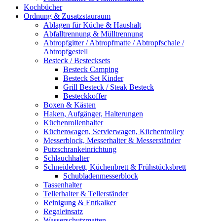
Kochbücher
Ordnung & Zusatzstauraum
Ablagen für Küche & Haushalt
Abfalltrennung & Mülltrennung
Abtropfgitter / Abtropfmatte / Abtropfschale /
Abtropfgestell
Besteck / Bestecksets
Besteck Camping
Besteck Set Kinder
Grill Besteck / Steak Besteck
Besteckkoffer
Boxen & Kästen
Haken, Aufgänger, Halterungen
Küchenrollenhalter
Küchenwagen, Servierwagen, Küchentrolley
Messerblock, Messerhalter & Messerständer
Putzschrankeinrichtung
Schlauchhalter
Schneidebrett, Küchenbrett & Frühstücksbrett
Schubladenmesserblock
Tassenhalter
Tellerhalter & Tellerständer
Reinigung & Entkalker
Regaleinsatz
Wasserschutzmatten