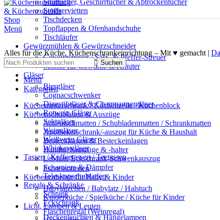
Spültücher, Geschirrtücher & Abtrockentücher
Stoffservietten
Tischdecken
Topflappen & Ofenhandschuhe
Menü
Tischläufer
Gewürzmühlen & Gewürzschneider
Alles für die Küche, Küchenschrankeinrichtung – Mit ♥ gemacht |
Da
Gewürzstreuer / Salz- & Pfeffer-Streuer
Suchen
Mörser für Gewürze & Kräuter
Gläser
Menü
Biergläser
Kategorien
Cognacschwenker
Digestifgläser & Champagnergläser
Küchenunterschrank / Küchenzeile / Küchenblock
Rotwein Gläser
Küchenschubladen & Auszüge
Sektgläser
Antirutschmatten / Schubladenmatten / Schrankmatten
Weingläser
Apothekerschrank/-auszug für Küche & Haushalt
Weißwein Gläser
Besteckkasten & Besteckeinlagen
Whiskeygläser
Handtuchauszüge & -halter
Tassen / Kaffeetassen / Teetassen
LeMans Eckschrank-Schwenkauszug
Scharniere & Dämpfer
Espressotassen
Teleskopschubladen
Küchenzubehör für Baby & Kinder
Regale & Schränke
Babylätzchen / Babylatz / Halstuch
Schrank
Kinderküche / Spielküche / Küche für Kinder
Eckschrank
Licht, Lampen & Leuten
Flaschenregal (Weinregal)
Deckenleuchten & Hängelampen