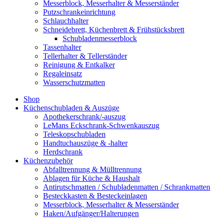
Messerblock, Messerhalter & Messerständer
Putzschrankeinrichtung
Schlauchhalter
Schneidebrett, Küchenbrett & Frühstücksbrett
Schubladenmesserblock
Tassenhalter
Tellerhalter & Tellerständer
Reinigung & Entkalker
Regaleinsatz
Wasserschutzmatten
Shop
Küchenschubladen & Auszüge
Apothekerschrank/-auszug
LeMans Eckschrank-Schwenkauszug
Teleskopschubladen
Handtuchauszüge & -halter
Herdschrank
Küchenzubehör
Abfalltrennung & Mülltrennung
Ablagen für Küche & Haushalt
Antirutschmatten / Schubladenmatten / Schrankmatten
Besteckkasten & Besteckeinlagen
Messerblock, Messerhalter & Messerständer
Haken/Aufgänger/Halterungen