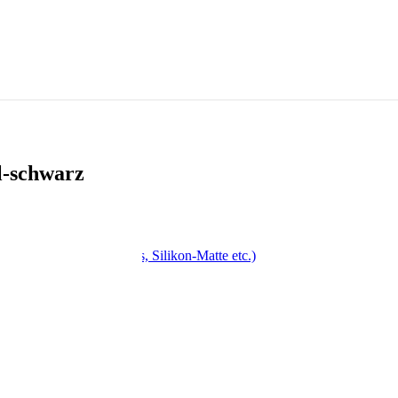
l-schwarz
, Drehspieß, Antihaft-Fass, Silikon-Matte etc.)