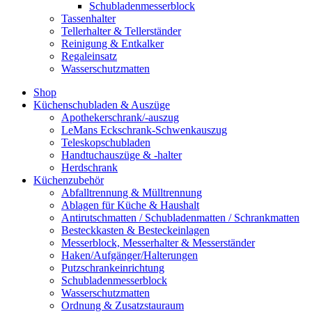
Schubladenmesserblock
Tassenhalter
Tellerhalter & Tellerständer
Reinigung & Entkalker
Regaleinsatz
Wasserschutzmatten
Shop
Küchenschubladen & Auszüge
Apothekerschrank/-auszug
LeMans Eckschrank-Schwenkauszug
Teleskopschubladen
Handtuchauszüge & -halter
Herdschrank
Küchenzubehör
Abfalltrennung & Mülltrennung
Ablagen für Küche & Haushalt
Antirutschmatten / Schubladenmatten / Schrankmatten
Besteckkasten & Besteckeinlagen
Messerblock, Messerhalter & Messerständer
Haken/Aufgänger/Halterungen
Putzschrankeinrichtung
Schubladenmesserblock
Wasserschutzmatten
Ordnung & Zusatzstauraum