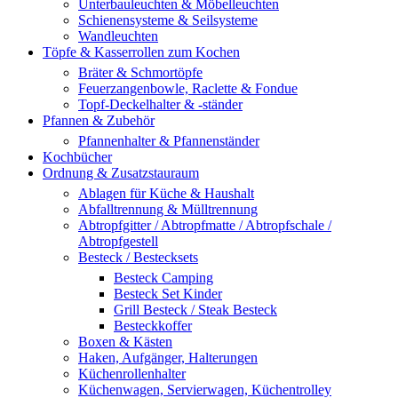
Unterbauleuchten & Möbelleuchten
Schienensysteme & Seilsysteme
Wandleuchten
Töpfe & Kasserrollen zum Kochen
Bräter & Schmortöpfe
Feuerzangenbowle, Raclette & Fondue
Topf-Deckelhalter & -ständer
Pfannen & Zubehör
Pfannenhalter & Pfannenständer
Kochbücher
Ordnung & Zusatzstauraum
Ablagen für Küche & Haushalt
Abfalltrennung & Mülltrennung
Abtropfgitter / Abtropfmatte / Abtropfschale /
Abtropfgestell
Besteck / Bestecksets
Besteck Camping
Besteck Set Kinder
Grill Besteck / Steak Besteck
Besteckkoffer
Boxen & Kästen
Haken, Aufgänger, Halterungen
Küchenrollenhalter
Küchenwagen, Servierwagen, Küchentrolley