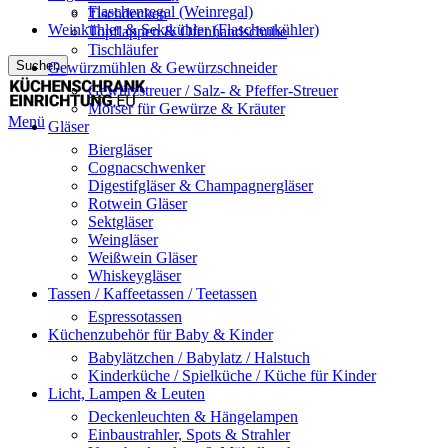
Flaschenregal (Weinregal)
Tischdecken
Weinkühler & Sektkühler (Flaschenkühler)
Topflappen & Ofenhandschuhe
Tischläufer
Suchen
Gewürzmühlen & Gewürzschneider
Gewürzstreuer / Salz- & Pfeffer-Streuer
Mörser für Gewürze & Kräuter
Menü
Gläser
Biergläser
Cognacschwenker
Digestifgläser & Champagnergläser
Rotwein Gläser
Sektgläser
Weingläser
Weißwein Gläser
Whiskeygläser
Tassen / Kaffeetassen / Teetassen
Espressotassen
Küchenzubehör für Baby & Kinder
Babylätzchen / Babylatz / Halstuch
Kinderküche / Spielküche / Küche für Kinder
Licht, Lampen & Leuten
Deckenleuchten & Hängelampen
Einbaustrahler, Spots & Strahler