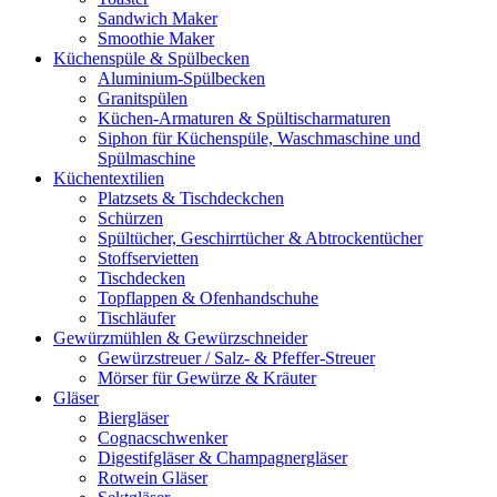
Sandwich Maker
Smoothie Maker
Küchenspüle & Spülbecken
Aluminium-Spülbecken
Granitspülen
Küchen-Armaturen & Spültischarmaturen
Siphon für Küchenspüle, Waschmaschine und
Spülmaschine
Küchentextilien
Platzsets & Tischdeckchen
Schürzen
Spültücher, Geschirrtücher & Abtrockentücher
Stoffservietten
Tischdecken
Topflappen & Ofenhandschuhe
Tischläufer
Gewürzmühlen & Gewürzschneider
Gewürzstreuer / Salz- & Pfeffer-Streuer
Mörser für Gewürze & Kräuter
Gläser
Biergläser
Cognacschwenker
Digestifgläser & Champagnergläser
Rotwein Gläser