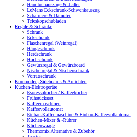
Handtuchauszüge & -halter
LeMans Eckschrank-Schwenkauszug
Scharniere & Dämpfer
Teleskopschubladen
Regale & Schränke
Schrank
Eckschrank
Flaschenregal (Weinregal)
Hängeschrank
Herdschrank
Hochschrank
Gewürzregal & Gewürzboard
Nischenregal & Nischenschrank
Vorratsschrank
Kommoden, Sideboards & Anrichten
Küchen-Elektrogeräte
Espressokocher / Kaffeekocher
Frühstücksset
Kaffeemaschinen
Kaffeevollautomat
Einbau-Kaffeemaschine & Einbau-Kaffeevollautomat
Küchen-Mixer & -Rührer
Küchenwaage
Thermomix Alternative & Zubehör
Toaster