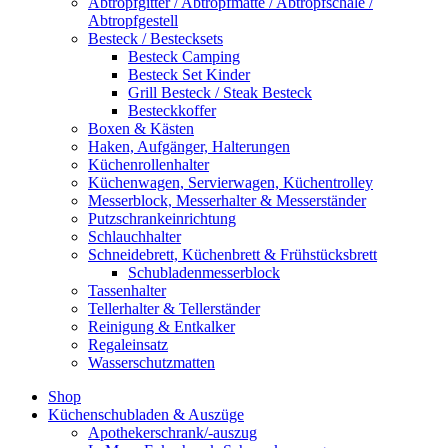
Abtropfgitter / Abtropfmatte / Abtropfschale /
Abtropfgestell
Besteck / Bestecksets
Besteck Camping
Besteck Set Kinder
Grill Besteck / Steak Besteck
Besteckkoffer
Boxen & Kästen
Haken, Aufgänger, Halterungen
Küchenrollenhalter
Küchenwagen, Servierwagen, Küchentrolley
Messerblock, Messerhalter & Messerständer
Putzschrankeinrichtung
Schlauchhalter
Schneidebrett, Küchenbrett & Frühstücksbrett
Schubladenmesserblock
Tassenhalter
Tellerhalter & Tellerständer
Reinigung & Entkalker
Regaleinsatz
Wasserschutzmatten
Shop
Küchenschubladen & Auszüge
Apothekerschrank/-auszug