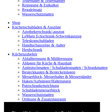
Tellerhalter & Tellerständer
Reinigung & Entkalker
Regaleinsatz
Wasserschutzmatten
Shop
Küchenschubladen & Auszüge
Apothekerschrank/-auszug
LeMans Eckschrank-Schwenkauszug
Teleskopschubladen
Handtuchauszüge & -halter
Herdschrank
Küchenzubehör
Abfalltrennung & Mülltrennung
Ablagen für Küche & Haushalt
Antirutschmatten / Schubladenmatten / Schrankmatten
Besteckkasten & Besteckeinlagen
Messerblock, Messerhalter & Messerständer
Haken/Aufgänger/Halterungen
Putzschrankeinrichtung
Schubladenmesserblock
Wasserschutzmatten
Ordnung & Zusatzstauraum
Regale & Schränke
Nischenregal & Nischenschrank