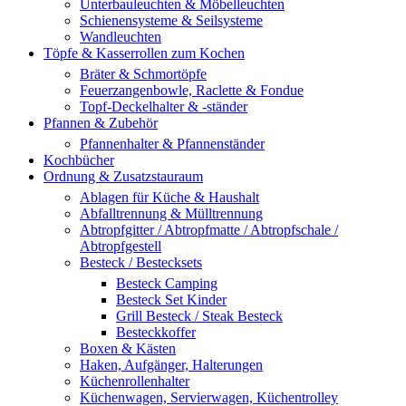
Unterbauleuchten & Möbelleuchten
Schienensysteme & Seilsysteme
Wandleuchten
Töpfe & Kasserrollen zum Kochen
Bräter & Schmortöpfe
Feuerzangenbowle, Raclette & Fondue
Topf-Deckelhalter & -ständer
Pfannen & Zubehör
Pfannenhalter & Pfannenständer
Kochbücher
Ordnung & Zusatzstauraum
Ablagen für Küche & Haushalt
Abfalltrennung & Mülltrennung
Abtropfgitter / Abtropfmatte / Abtropfschale /
Abtropfgestell
Besteck / Bestecksets
Besteck Camping
Besteck Set Kinder
Grill Besteck / Steak Besteck
Besteckkoffer
Boxen & Kästen
Haken, Aufgänger, Halterungen
Küchenrollenhalter
Küchenwagen, Servierwagen, Küchentrolley