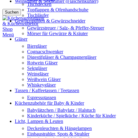
Weinkühler & Sektkühler (Flaschenkühler)
Tischdecken
Topflappen & Ofenhandschuhe
Suchen
Tischläufer
Gewürzmühlen & Gewürzschneider
Gewürzstreuer / Salz- & Pfeffer-Streuer
Mörser für Gewürze & Kräuter
Menü
Gläser
Biergläser
Cognacschwenker
Digestifgläser & Champagnergläser
Rotwein Gläser
Sektgläser
Weingläser
Weißwein Gläser
Whiskeygläser
Tassen / Kaffeetassen / Teetassen
Espressotassen
Küchenzubehör für Baby & Kinder
Babylätzchen / Babylatz / Halstuch
Kinderküche / Spielküche / Küche für Kinder
Licht, Lampen & Leuten
Deckenleuchten & Hängelampen
Einbaustrahler, Spots & Strahler