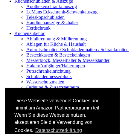
Küchenschubladen & Auszüge
Apothekerschrank/-auszug
LeMans Eckschrank-Schwenkauszug
Teleskopschubladen
Handtuchauszüge & -halter
Herdschrank
Küchenzubehör
Abfalltrennung & Mülltrennung
Ablagen für Küche & Haushalt
Antirutschmatten / Schubladenmatten / Schrankmatten
Besteckkasten & Besteckeinlagen
Messerblock, Messerhalter & Messerständer
Haken/Aufgänger/Halterungen
Putzschrankeinrichtung
Schubladenmesserblock
Wasserschutzmatten
Ordnung & Zusatzstauraum
Regale & Schränke
Nischenregal & Nischenschrank
Diese Webseite verwendet Cookies und
Gewürzregal & Gewürzboard
nimmt am Amazon Partnerprogramm teil.
Regaleinsatz
Scharniere & Dämpfer
Wenn Sie diese Webseite nutzen,
Küchen-Elektrogeräte
akzeptieren Sie die Verwendung von
Küchen-Mixer & -Rührer
Küchenwaage
Cookies.
Datenschutzerklärung