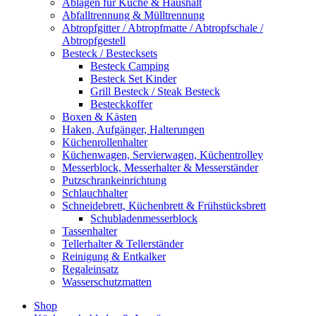
Ablagen für Küche & Haushalt
Abfalltrennung & Mülltrennung
Abtropfgitter / Abtropfmatte / Abtropfschale /
Abtropfgestell
Besteck / Bestecksets
Besteck Camping
Besteck Set Kinder
Grill Besteck / Steak Besteck
Besteckkoffer
Boxen & Kästen
Haken, Aufgänger, Halterungen
Küchenrollenhalter
Küchenwagen, Servierwagen, Küchentrolley
Messerblock, Messerhalter & Messerständer
Putzschrankeinrichtung
Schlauchhalter
Schneidebrett, Küchenbrett & Frühstücksbrett
Schubladenmesserblock
Tassenhalter
Tellerhalter & Tellerständer
Reinigung & Entkalker
Regaleinsatz
Wasserschutzmatten
Shop