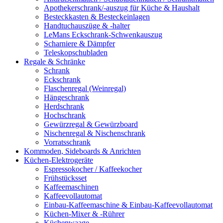
Apothekerschrank/-auszug für Küche & Haushalt
Besteckkasten & Besteckeinlagen
Handtuchauszüge & -halter
LeMans Eckschrank-Schwenkauszug
Scharniere & Dämpfer
Teleskopschubladen
Regale & Schränke
Schrank
Eckschrank
Flaschenregal (Weinregal)
Hängeschrank
Herdschrank
Hochschrank
Gewürzregal & Gewürzboard
Nischenregal & Nischenschrank
Vorratsschrank
Kommoden, Sideboards & Anrichten
Küchen-Elektrogeräte
Espressokocher / Kaffeekocher
Frühstücksset
Kaffeemaschinen
Kaffeevollautomat
Einbau-Kaffeemaschine & Einbau-Kaffeevollautomat
Küchen-Mixer & -Rührer
Küchenwaage