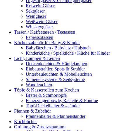
Digestifgläser & Champagnergläser
Rotwein Gläser
Sektgläser
Weingläser
Weißwein Gläser
Whiskeygläser
Tassen / Kaffeetassen / Teetassen
Espressotassen
Küchenzubehör für Baby & Kinder
Babylätzchen / Babylatz / Halstuch
Kinderküche / Spielküche / Küche für Kinder
Licht, Lampen & Leuten
Deckenleuchten & Hängelampen
Einbaustrahler, Spots & Strahler
Unterbauleuchten & Möbelleuchten
Schienensysteme & Seilsysteme
Wandleuchten
Töpfe & Kasserrollen zum Kochen
Bräter & Schmortöpfe
Feuerzangenbowle, Raclette & Fondue
Topf-Deckelhalter & -ständer
Pfannen & Zubehör
Pfannenhalter & Pfannenständer
Kochbücher
Ordnung & Zusatzstauraum