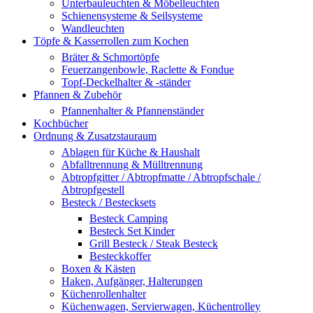
Unterbauleuchten & Möbelleuchten
Schienensysteme & Seilsysteme
Wandleuchten
Töpfe & Kasserrollen zum Kochen
Bräter & Schmortöpfe
Feuerzangenbowle, Raclette & Fondue
Topf-Deckelhalter & -ständer
Pfannen & Zubehör
Pfannenhalter & Pfannenständer
Kochbücher
Ordnung & Zusatzstauraum
Ablagen für Küche & Haushalt
Abfalltrennung & Mülltrennung
Abtropfgitter / Abtropfmatte / Abtropfschale /
Abtropfgestell
Besteck / Bestecksets
Besteck Camping
Besteck Set Kinder
Grill Besteck / Steak Besteck
Besteckkoffer
Boxen & Kästen
Haken, Aufgänger, Halterungen
Küchenrollenhalter
Küchenwagen, Servierwagen, Küchentrolley