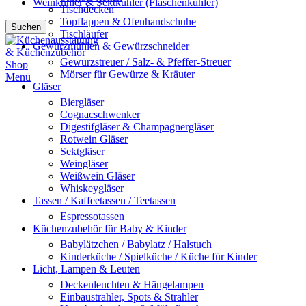
Weinkühler & Sektkühler (Flaschenkühler)
Tischdecken
Topflappen & Ofenhandschuhe
Suchen
Tischläufer
Gewürzmühlen & Gewürzschneider
Gewürzstreuer / Salz- & Pfeffer-Streuer
Mörser für Gewürze & Kräuter
Menü
Gläser
Biergläser
Cognacschwenker
Digestifgläser & Champagnergläser
Rotwein Gläser
Sektgläser
Weingläser
Weißwein Gläser
Whiskeygläser
Tassen / Kaffeetassen / Teetassen
Espressotassen
Küchenzubehör für Baby & Kinder
Babylätzchen / Babylatz / Halstuch
Kinderküche / Spielküche / Küche für Kinder
Licht, Lampen & Leuten
Deckenleuchten & Hängelampen
Einbaustrahler, Spots & Strahler