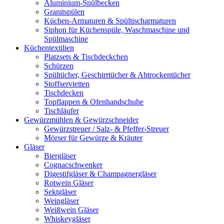
Aluminium-Spülbecken
Granitspülen
Küchen-Armaturen & Spültischarmaturen
Siphon für Küchenspüle, Waschmaschine und
Spülmaschine
Küchentextilien
Platzsets & Tischdeckchen
Schürzen
Spültücher, Geschirrtücher & Abtrockentücher
Stoffservietten
Tischdecken
Topflappen & Ofenhandschuhe
Tischläufer
Gewürzmühlen & Gewürzschneider
Gewürzstreuer / Salz- & Pfeffer-Streuer
Mörser für Gewürze & Kräuter
Gläser
Biergläser
Cognacschwenker
Digestifgläser & Champagnergläser
Rotwein Gläser
Sektgläser
Weingläser
Weißwein Gläser
Whiskeygläser