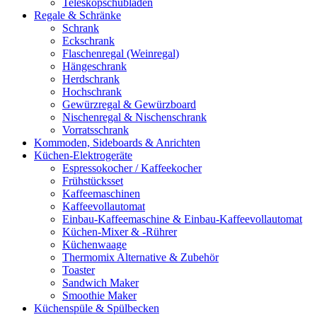
Teleskopschubladen
Regale & Schränke
Schrank
Eckschrank
Flaschenregal (Weinregal)
Hängeschrank
Herdschrank
Hochschrank
Gewürzregal & Gewürzboard
Nischenregal & Nischenschrank
Vorratsschrank
Kommoden, Sideboards & Anrichten
Küchen-Elektrogeräte
Espressokocher / Kaffeekocher
Frühstücksset
Kaffeemaschinen
Kaffeevollautomat
Einbau-Kaffeemaschine & Einbau-Kaffeevollautomat
Küchen-Mixer & -Rührer
Küchenwaage
Thermomix Alternative & Zubehör
Toaster
Sandwich Maker
Smoothie Maker
Küchenspüle & Spülbecken