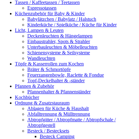
Tassen / Kaffeetassen / Teetassen
Espressotassen
Küchenzubehör für Baby & Kinder
Babylätzchen / Babylatz / Halstuch
Kinderküche / Spielküche / Küche für Kinder
Licht, Lampen & Leuten
Deckenleuchten & Hängelampen
Einbaustrahler, Spots & Strahler
Unterbauleuchten & Möbelleuchten
Schienensysteme & Seilsysteme
Wandleuchten
Töpfe & Kasserrollen zum Kochen
Bräter & Schmortöpfe
Feuerzangenbowle, Raclette & Fondue
Topf-Deckelhalter & -ständer
Pfannen & Zubehör
Pfannenhalter & Pfannenständer
Kochbücher
Ordnung & Zusatzstauraum
Ablagen für Küche & Haushalt
Abfalltrennung & Mülltrennung
Abtropfgitter / Abtropfmatte / Abtropfschale /
Abtropfgestell
Besteck / Bestecksets
Besteck Camping