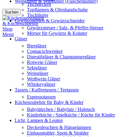
Weinkühler & Sektkühler (Flaschenkühler)
Tischdecken
Topflappen & Ofenhandschuhe
Suchen
Tischläufer
Gewürzmühlen & Gewürzschneider
Gewürzstreuer / Salz- & Pfeffer-Streuer
Mörser für Gewürze & Kräuter
Menü
Gläser
Biergläser
Cognacschwenker
Digestifgläser & Champagnergläser
Rotwein Gläser
Sektgläser
Weingläser
Weißwein Gläser
Whiskeygläser
Tassen / Kaffeetassen / Teetassen
Espressotassen
Küchenzubehör für Baby & Kinder
Babylätzchen / Babylatz / Halstuch
Kinderküche / Spielküche / Küche für Kinder
Licht, Lampen & Leuten
Deckenleuchten & Hängelampen
Einbaustrahler, Spots & Strahler