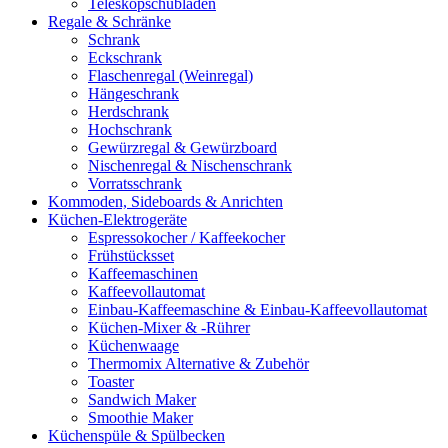
Teleskopschubladen
Regale & Schränke
Schrank
Eckschrank
Flaschenregal (Weinregal)
Hängeschrank
Herdschrank
Hochschrank
Gewürzregal & Gewürzboard
Nischenregal & Nischenschrank
Vorratsschrank
Kommoden, Sideboards & Anrichten
Küchen-Elektrogeräte
Espressokocher / Kaffeekocher
Frühstücksset
Kaffeemaschinen
Kaffeevollautomat
Einbau-Kaffeemaschine & Einbau-Kaffeevollautomat
Küchen-Mixer & -Rührer
Küchenwaage
Thermomix Alternative & Zubehör
Toaster
Sandwich Maker
Smoothie Maker
Küchenspüle & Spülbecken