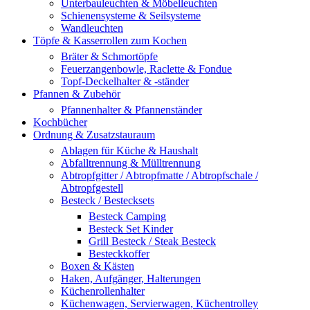
Unterbauleuchten & Möbelleuchten
Schienensysteme & Seilsysteme
Wandleuchten
Töpfe & Kasserrollen zum Kochen
Bräter & Schmortöpfe
Feuerzangenbowle, Raclette & Fondue
Topf-Deckelhalter & -ständer
Pfannen & Zubehör
Pfannenhalter & Pfannenständer
Kochbücher
Ordnung & Zusatzstauraum
Ablagen für Küche & Haushalt
Abfalltrennung & Mülltrennung
Abtropfgitter / Abtropfmatte / Abtropfschale /
Abtropfgestell
Besteck / Bestecksets
Besteck Camping
Besteck Set Kinder
Grill Besteck / Steak Besteck
Besteckkoffer
Boxen & Kästen
Haken, Aufgänger, Halterungen
Küchenrollenhalter
Küchenwagen, Servierwagen, Küchentrolley