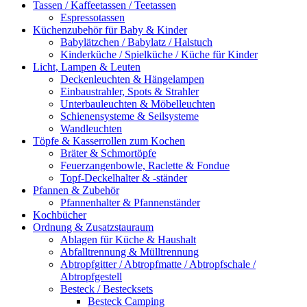
Tassen / Kaffeetassen / Teetassen
Espressotassen
Küchenzubehör für Baby & Kinder
Babylätzchen / Babylatz / Halstuch
Kinderküche / Spielküche / Küche für Kinder
Licht, Lampen & Leuten
Deckenleuchten & Hängelampen
Einbaustrahler, Spots & Strahler
Unterbauleuchten & Möbelleuchten
Schienensysteme & Seilsysteme
Wandleuchten
Töpfe & Kasserrollen zum Kochen
Bräter & Schmortöpfe
Feuerzangenbowle, Raclette & Fondue
Topf-Deckelhalter & -ständer
Pfannen & Zubehör
Pfannenhalter & Pfannenständer
Kochbücher
Ordnung & Zusatzstauraum
Ablagen für Küche & Haushalt
Abfalltrennung & Mülltrennung
Abtropfgitter / Abtropfmatte / Abtropfschale /
Abtropfgestell
Besteck / Bestecksets
Besteck Camping