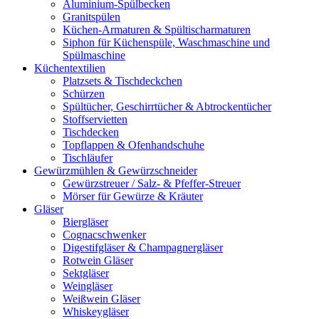
Aluminium-Spülbecken
Granitspülen
Küchen-Armaturen & Spültischarmaturen
Siphon für Küchenspüle, Waschmaschine und
Spülmaschine
Küchentextilien
Platzsets & Tischdeckchen
Schürzen
Spültücher, Geschirrtücher & Abtrockentücher
Stoffservietten
Tischdecken
Topflappen & Ofenhandschuhe
Tischläufer
Gewürzmühlen & Gewürzschneider
Gewürzstreuer / Salz- & Pfeffer-Streuer
Mörser für Gewürze & Kräuter
Gläser
Biergläser
Cognacschwenker
Digestifgläser & Champagnergläser
Rotwein Gläser
Sektgläser
Weingläser
Weißwein Gläser
Whiskeygläser