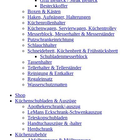
Grill Besteck / Steak Besteck
Besteckkoffer
Boxen & Kästen
Haken, Aufgänger, Halterungen
Küchenrollenhalter
Küchenwagen, Servierwagen, Küchentrolley
Messerblock, Messerhalter & Messerständer
Putzschrankeinrichtung
Schlauchhalter
Schneidebrett, Küchenbrett & Frühstücksbrett
Schubladenmesserblock
Tassenhalter
Tellerhalter & Tellerständer
Reinigung & Entkalker
Regaleinsatz
Wasserschutzmatten
Shop
Küchenschubladen & Auszüge
Apothekerschrank/-auszug
LeMans Eckschrank-Schwenkauszug
Teleskopschubladen
Handtuchauszüge & -halter
Herdschrank
Küchenzubehör