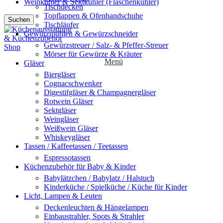
Weinkühler & Sektkühler (Flaschenkühler)
Tischdecken
Topflappen & Ofenhandschuhe
Suchen
Tischläufer
Gewürzmühlen & Gewürzschneider
Gewürzstreuer / Salz- & Pfeffer-Streuer
Mörser für Gewürze & Kräuter
Menü
Gläser
Biergläser
Cognacschwenker
Digestifgläser & Champagnergläser
Rotwein Gläser
Sektgläser
Weingläser
Weißwein Gläser
Whiskeygläser
Tassen / Kaffeetassen / Teetassen
Espressotassen
Küchenzubehör für Baby & Kinder
Babylätzchen / Babylatz / Halstuch
Kinderküche / Spielküche / Küche für Kinder
Licht, Lampen & Leuten
Deckenleuchten & Hängelampen
Einbaustrahler, Spots & Strahler