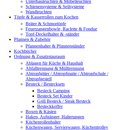
Unterbauleuchten & Möbelleuchten
Schienensysteme & Seilsysteme
Wandleuchten
Töpfe & Kasserrollen zum Kochen
Bräter & Schmortöpfe
Feuerzangenbowle, Raclette & Fondue
Topf-Deckelhalter & -ständer
Pfannen & Zubehör
Pfannenhalter & Pfannenständer
Kochbücher
Ordnung & Zusatzstauraum
Ablagen für Küche & Haushalt
Abfalltrennung & Mülltrennung
Abtropfgitter / Abtropfmatte / Abtropfschale /
Abtropfgestell
Besteck / Bestecksets
Besteck Camping
Besteck Set Kinder
Grill Besteck / Steak Besteck
Besteckkoffer
Boxen & Kästen
Haken, Aufgänger, Halterungen
Küchenrollenhalter
Küchenwagen, Servierwagen, Küchentrolley