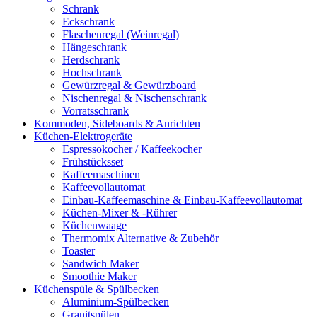
Schrank
Eckschrank
Flaschenregal (Weinregal)
Hängeschrank
Herdschrank
Hochschrank
Gewürzregal & Gewürzboard
Nischenregal & Nischenschrank
Vorratsschrank
Kommoden, Sideboards & Anrichten
Küchen-Elektrogeräte
Espressokocher / Kaffeekocher
Frühstücksset
Kaffeemaschinen
Kaffeevollautomat
Einbau-Kaffeemaschine & Einbau-Kaffeevollautomat
Küchen-Mixer & -Rührer
Küchenwaage
Thermomix Alternative & Zubehör
Toaster
Sandwich Maker
Smoothie Maker
Küchenspüle & Spülbecken
Aluminium-Spülbecken
Granitspülen