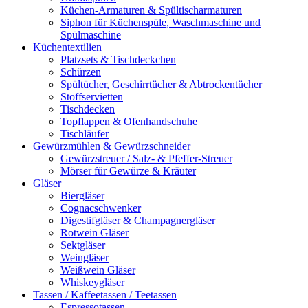
Küchen-Armaturen & Spültischarmaturen
Siphon für Küchenspüle, Waschmaschine und
Spülmaschine
Küchentextilien
Platzsets & Tischdeckchen
Schürzen
Spültücher, Geschirrtücher & Abtrockentücher
Stoffservietten
Tischdecken
Topflappen & Ofenhandschuhe
Tischläufer
Gewürzmühlen & Gewürzschneider
Gewürzstreuer / Salz- & Pfeffer-Streuer
Mörser für Gewürze & Kräuter
Gläser
Biergläser
Cognacschwenker
Digestifgläser & Champagnergläser
Rotwein Gläser
Sektgläser
Weingläser
Weißwein Gläser
Whiskeygläser
Tassen / Kaffeetassen / Teetassen
Espressotassen