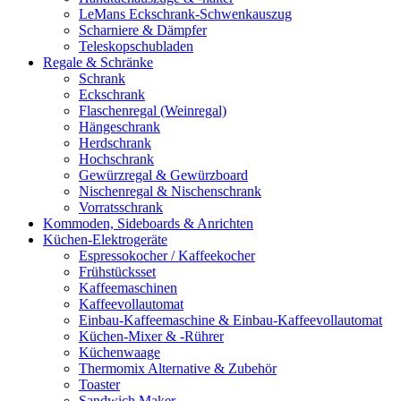
LeMans Eckschrank-Schwenkauszug
Scharniere & Dämpfer
Teleskopschubladen
Regale & Schränke
Schrank
Eckschrank
Flaschenregal (Weinregal)
Hängeschrank
Herdschrank
Hochschrank
Gewürzregal & Gewürzboard
Nischenregal & Nischenschrank
Vorratsschrank
Kommoden, Sideboards & Anrichten
Küchen-Elektrogeräte
Espressokocher / Kaffeekocher
Frühstücksset
Kaffeemaschinen
Kaffeevollautomat
Einbau-Kaffeemaschine & Einbau-Kaffeevollautomat
Küchen-Mixer & -Rührer
Küchenwaage
Thermomix Alternative & Zubehör
Toaster
Sandwich Maker