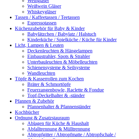
Weingläser
Weißwein Gläser
Whiskeygläser
Tassen / Kaffeetassen / Teetassen
Espressotassen
Küchenzubehör für Baby & Kinder
Babylätzchen / Babylatz / Halstuch
Kinderküche / Spielküche / Küche für Kinder
Licht, Lampen & Leuten
Deckenleuchten & Hängelampen
Einbaustrahler, Spots & Strahler
Unterbauleuchten & Möbelleuchten
Schienensysteme & Seilsysteme
Wandleuchten
Töpfe & Kasserrollen zum Kochen
Bräter & Schmortöpfe
Feuerzangenbowle, Raclette & Fondue
Topf-Deckelhalter & -ständer
Pfannen & Zubehör
Pfannenhalter & Pfannenständer
Kochbücher
Ordnung & Zusatzstauraum
Ablagen für Küche & Haushalt
Abfalltrennung & Mülltrennung
Abtropfgitter / Abtropfmatte / Abtropfschale /