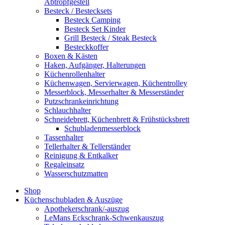
Abtropfgestell
Besteck / Bestecksets
Besteck Camping
Besteck Set Kinder
Grill Besteck / Steak Besteck
Besteckkoffer
Boxen & Kästen
Haken, Aufgänger, Halterungen
Küchenrollenhalter
Küchenwagen, Servierwagen, Küchentrolley
Messerblock, Messerhalter & Messerständer
Putzschrankeinrichtung
Schlauchhalter
Schneidebrett, Küchenbrett & Frühstücksbrett
Schubladenmesserblock
Tassenhalter
Tellerhalter & Tellerständer
Reinigung & Entkalker
Regaleinsatz
Wasserschutzmatten
Shop
Küchenschubladen & Auszüge
Apothekerschrank/-auszug
LeMans Eckschrank-Schwenkauszug