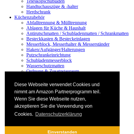
Teleskopschubladen
Handtuchauszüge & -halter
Herdschrank
Küchenzubehör
Abfalltrennung & Mülltrennung
Ablagen für Küche & Haushalt
Antirutschmatten / Schubladenmatten / Schrankmatten
Besteckkasten & Besteckeinlagen
Messerblock, Messerhalter & Messerständer
Haken/Aufgänger/Halterungen
Putzschrankeinrichtung
Schubladenmesserblock
Wasserschutzmatten
Ordnung & Zusatzstauraum
Regale & Schränke
Nischenregal & Nischenschrank
Diese Webseite verwendet Cookies und
Gewürzregal & Gewürzboard
nimmt am Amazon Partnerprogramm teil.
Regaleinsatz
Scharniere & Dämpfer
Wenn Sie diese Webseite nutzen,
Küchen-Elektrogeräte
akzeptieren Sie die Verwendung von
Küchen-Mixer & -Rührer
Küchenwaage
Cookies.
Datenschutzerklärung
Smoothie Maker
Thermomix Alternative & Zubehör
Toaster
Einverstanden