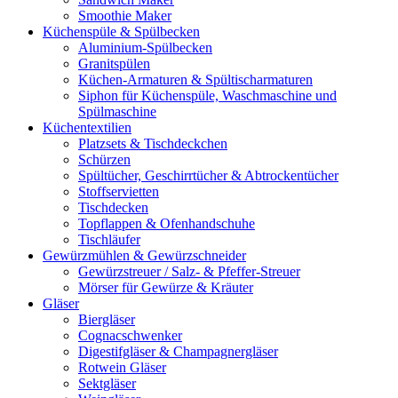
Smoothie Maker
Küchenspüle & Spülbecken
Aluminium-Spülbecken
Granitspülen
Küchen-Armaturen & Spültischarmaturen
Siphon für Küchenspüle, Waschmaschine und
Spülmaschine
Küchentextilien
Platzsets & Tischdeckchen
Schürzen
Spültücher, Geschirrtücher & Abtrockentücher
Stoffservietten
Tischdecken
Topflappen & Ofenhandschuhe
Tischläufer
Gewürzmühlen & Gewürzschneider
Gewürzstreuer / Salz- & Pfeffer-Streuer
Mörser für Gewürze & Kräuter
Gläser
Biergläser
Cognacschwenker
Digestifgläser & Champagnergläser
Rotwein Gläser
Sektgläser