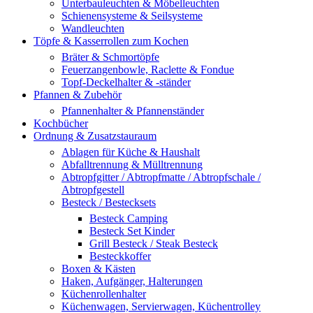
Unterbauleuchten & Möbelleuchten
Schienensysteme & Seilsysteme
Wandleuchten
Töpfe & Kasserrollen zum Kochen
Bräter & Schmortöpfe
Feuerzangenbowle, Raclette & Fondue
Topf-Deckelhalter & -ständer
Pfannen & Zubehör
Pfannenhalter & Pfannenständer
Kochbücher
Ordnung & Zusatzstauraum
Ablagen für Küche & Haushalt
Abfalltrennung & Mülltrennung
Abtropfgitter / Abtropfmatte / Abtropfschale /
Abtropfgestell
Besteck / Bestecksets
Besteck Camping
Besteck Set Kinder
Grill Besteck / Steak Besteck
Besteckkoffer
Boxen & Kästen
Haken, Aufgänger, Halterungen
Küchenrollenhalter
Küchenwagen, Servierwagen, Küchentrolley