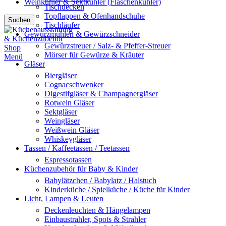
Weinkühler & Sektkühler (Flaschenkühler)
Tischdecken
Topflappen & Ofenhandschuhe
Suchen
Tischläufer
Gewürzmühlen & Gewürzschneider
Gewürzstreuer / Salz- & Pfeffer-Streuer
Mörser für Gewürze & Kräuter
Menü
Gläser
Biergläser
Cognacschwenker
Digestifgläser & Champagnergläser
Rotwein Gläser
Sektgläser
Weingläser
Weißwein Gläser
Whiskeygläser
Tassen / Kaffeetassen / Teetassen
Espressotassen
Küchenzubehör für Baby & Kinder
Babylätzchen / Babylatz / Halstuch
Kinderküche / Spielküche / Küche für Kinder
Licht, Lampen & Leuten
Deckenleuchten & Hängelampen
Einbaustrahler, Spots & Strahler