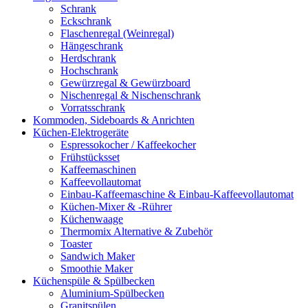
Schrank
Eckschrank
Flaschenregal (Weinregal)
Hängeschrank
Herdschrank
Hochschrank
Gewürzregal & Gewürzboard
Nischenregal & Nischenschrank
Vorratsschrank
Kommoden, Sideboards & Anrichten
Küchen-Elektrogeräte
Espressokocher / Kaffeekocher
Frühstücksset
Kaffeemaschinen
Kaffeevollautomat
Einbau-Kaffeemaschine & Einbau-Kaffeevollautomat
Küchen-Mixer & -Rührer
Küchenwaage
Thermomix Alternative & Zubehör
Toaster
Sandwich Maker
Smoothie Maker
Küchenspüle & Spülbecken
Aluminium-Spülbecken
Granitspülen