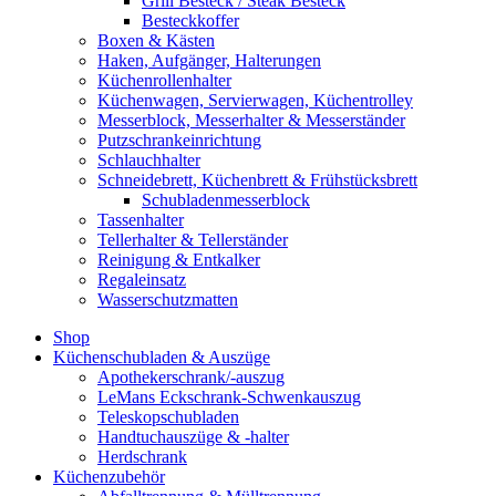
Grill Besteck / Steak Besteck
Besteckkoffer
Boxen & Kästen
Haken, Aufgänger, Halterungen
Küchenrollenhalter
Küchenwagen, Servierwagen, Küchentrolley
Messerblock, Messerhalter & Messerständer
Putzschrankeinrichtung
Schlauchhalter
Schneidebrett, Küchenbrett & Frühstücksbrett
Schubladenmesserblock
Tassenhalter
Tellerhalter & Tellerständer
Reinigung & Entkalker
Regaleinsatz
Wasserschutzmatten
Shop
Küchenschubladen & Auszüge
Apothekerschrank/-auszug
LeMans Eckschrank-Schwenkauszug
Teleskopschubladen
Handtuchauszüge & -halter
Herdschrank
Küchenzubehör