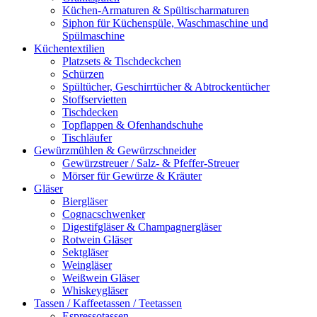
Küchen-Armaturen & Spültischarmaturen
Siphon für Küchenspüle, Waschmaschine und
Spülmaschine
Küchentextilien
Platzsets & Tischdeckchen
Schürzen
Spültücher, Geschirrtücher & Abtrockentücher
Stoffservietten
Tischdecken
Topflappen & Ofenhandschuhe
Tischläufer
Gewürzmühlen & Gewürzschneider
Gewürzstreuer / Salz- & Pfeffer-Streuer
Mörser für Gewürze & Kräuter
Gläser
Biergläser
Cognacschwenker
Digestifgläser & Champagnergläser
Rotwein Gläser
Sektgläser
Weingläser
Weißwein Gläser
Whiskeygläser
Tassen / Kaffeetassen / Teetassen
Espressotassen