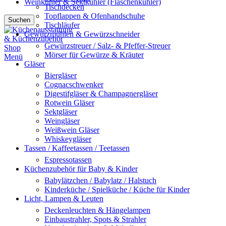
Weinkühler & Sektkühler (Flaschenkühler)
Tischdecken
Topflappen & Ofenhandschuhe
Suchen
Tischläufer
Gewürzmühlen & Gewürzschneider
Gewürzstreuer / Salz- & Pfeffer-Streuer
Mörser für Gewürze & Kräuter
Menü
Gläser
Biergläser
Cognacschwenker
Digestifgläser & Champagnergläser
Rotwein Gläser
Sektgläser
Weingläser
Weißwein Gläser
Whiskeygläser
Tassen / Kaffeetassen / Teetassen
Espressotassen
Küchenzubehör für Baby & Kinder
Babylätzchen / Babylatz / Halstuch
Kinderküche / Spielküche / Küche für Kinder
Licht, Lampen & Leuten
Deckenleuchten & Hängelampen
Einbaustrahler, Spots & Strahler