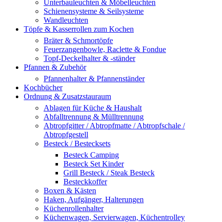
Unterbauleuchten & Möbelleuchten
Schienensysteme & Seilsysteme
Wandleuchten
Töpfe & Kasserrollen zum Kochen
Bräter & Schmortöpfe
Feuerzangenbowle, Raclette & Fondue
Topf-Deckelhalter & -ständer
Pfannen & Zubehör
Pfannenhalter & Pfannenständer
Kochbücher
Ordnung & Zusatzstauraum
Ablagen für Küche & Haushalt
Abfalltrennung & Mülltrennung
Abtropfgitter / Abtropfmatte / Abtropfschale /
Abtropfgestell
Besteck / Bestecksets
Besteck Camping
Besteck Set Kinder
Grill Besteck / Steak Besteck
Besteckkoffer
Boxen & Kästen
Haken, Aufgänger, Halterungen
Küchenrollenhalter
Küchenwagen, Servierwagen, Küchentrolley