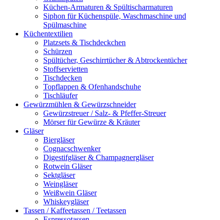
Küchen-Armaturen & Spültischarmaturen
Siphon für Küchenspüle, Waschmaschine und
Spülmaschine
Küchentextilien
Platzsets & Tischdeckchen
Schürzen
Spültücher, Geschirrtücher & Abtrockentücher
Stoffservietten
Tischdecken
Topflappen & Ofenhandschuhe
Tischläufer
Gewürzmühlen & Gewürzschneider
Gewürzstreuer / Salz- & Pfeffer-Streuer
Mörser für Gewürze & Kräuter
Gläser
Biergläser
Cognacschwenker
Digestifgläser & Champagnergläser
Rotwein Gläser
Sektgläser
Weingläser
Weißwein Gläser
Whiskeygläser
Tassen / Kaffeetassen / Teetassen
Espressotassen