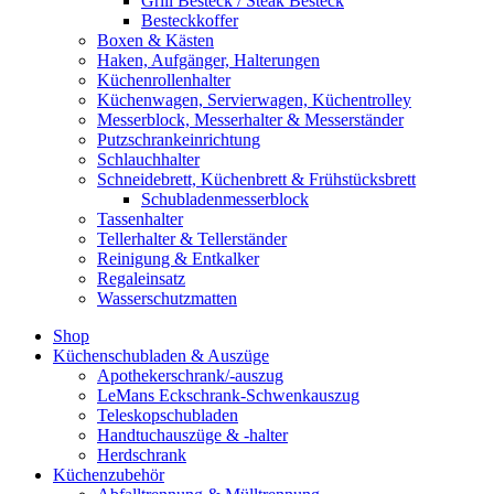
Grill Besteck / Steak Besteck
Besteckkoffer
Boxen & Kästen
Haken, Aufgänger, Halterungen
Küchenrollenhalter
Küchenwagen, Servierwagen, Küchentrolley
Messerblock, Messerhalter & Messerständer
Putzschrankeinrichtung
Schlauchhalter
Schneidebrett, Küchenbrett & Frühstücksbrett
Schubladenmesserblock
Tassenhalter
Tellerhalter & Tellerständer
Reinigung & Entkalker
Regaleinsatz
Wasserschutzmatten
Shop
Küchenschubladen & Auszüge
Apothekerschrank/-auszug
LeMans Eckschrank-Schwenkauszug
Teleskopschubladen
Handtuchauszüge & -halter
Herdschrank
Küchenzubehör