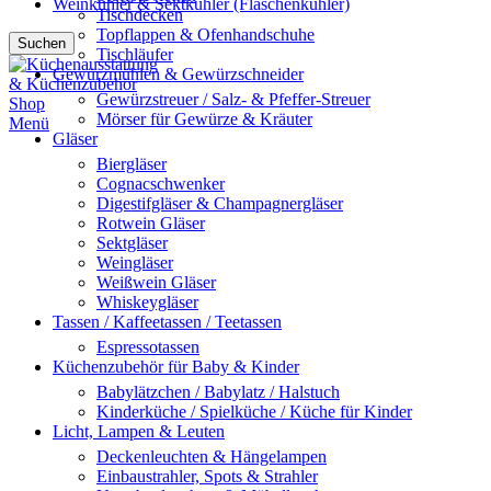
Weinkühler & Sektkühler (Flaschenkühler)
Tischdecken
Topflappen & Ofenhandschuhe
Suchen
Tischläufer
Gewürzmühlen & Gewürzschneider
Gewürzstreuer / Salz- & Pfeffer-Streuer
Mörser für Gewürze & Kräuter
Menü
Gläser
Biergläser
Cognacschwenker
Digestifgläser & Champagnergläser
Rotwein Gläser
Sektgläser
Weingläser
Weißwein Gläser
Whiskeygläser
Tassen / Kaffeetassen / Teetassen
Espressotassen
Küchenzubehör für Baby & Kinder
Babylätzchen / Babylatz / Halstuch
Kinderküche / Spielküche / Küche für Kinder
Licht, Lampen & Leuten
Deckenleuchten & Hängelampen
Einbaustrahler, Spots & Strahler