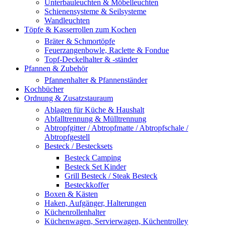
Unterbauleuchten & Möbelleuchten
Schienensysteme & Seilsysteme
Wandleuchten
Töpfe & Kasserrollen zum Kochen
Bräter & Schmortöpfe
Feuerzangenbowle, Raclette & Fondue
Topf-Deckelhalter & -ständer
Pfannen & Zubehör
Pfannenhalter & Pfannenständer
Kochbücher
Ordnung & Zusatzstauraum
Ablagen für Küche & Haushalt
Abfalltrennung & Mülltrennung
Abtropfgitter / Abtropfmatte / Abtropfschale /
Abtropfgestell
Besteck / Bestecksets
Besteck Camping
Besteck Set Kinder
Grill Besteck / Steak Besteck
Besteckkoffer
Boxen & Kästen
Haken, Aufgänger, Halterungen
Küchenrollenhalter
Küchenwagen, Servierwagen, Küchentrolley