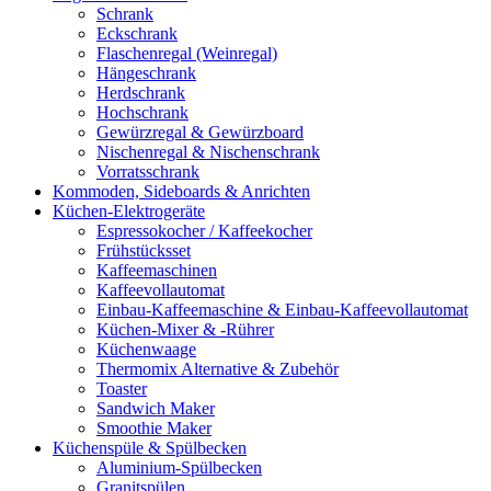
Schrank
Eckschrank
Flaschenregal (Weinregal)
Hängeschrank
Herdschrank
Hochschrank
Gewürzregal & Gewürzboard
Nischenregal & Nischenschrank
Vorratsschrank
Kommoden, Sideboards & Anrichten
Küchen-Elektrogeräte
Espressokocher / Kaffeekocher
Frühstücksset
Kaffeemaschinen
Kaffeevollautomat
Einbau-Kaffeemaschine & Einbau-Kaffeevollautomat
Küchen-Mixer & -Rührer
Küchenwaage
Thermomix Alternative & Zubehör
Toaster
Sandwich Maker
Smoothie Maker
Küchenspüle & Spülbecken
Aluminium-Spülbecken
Granitspülen