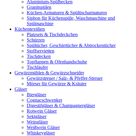
Aluminium-Spülbecken
Granitspülen
Küchen-Armaturen & Spültischarmaturen
Siphon für Küchenspüle, Waschmaschine und
Spülmaschine
Küchentextilien
Platzsets & Tischdeckchen
Schürzen
Spültücher, Geschirrtücher & Abtrockentücher
Stoffservietten
Tischdecken
Topflappen & Ofenhandschuhe
Tischläufer
Gewürzmühlen & Gewürzschneider
Gewürzstreuer / Salz- & Pfeffer-Streuer
Mörser für Gewürze & Kräuter
Gläser
Biergläser
Cognacschwenker
Digestifgläser & Champagnergläser
Rotwein Gläser
Sektgläser
Weingläser
Weißwein Gläser
Whiskeygläser