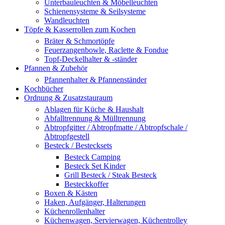
Unterbauleuchten & Möbelleuchten
Schienensysteme & Seilsysteme
Wandleuchten
Töpfe & Kasserrollen zum Kochen
Bräter & Schmortöpfe
Feuerzangenbowle, Raclette & Fondue
Topf-Deckelhalter & -ständer
Pfannen & Zubehör
Pfannenhalter & Pfannenständer
Kochbücher
Ordnung & Zusatzstauraum
Ablagen für Küche & Haushalt
Abfalltrennung & Mülltrennung
Abtropfgitter / Abtropfmatte / Abtropfschale /
Abtropfgestell
Besteck / Bestecksets
Besteck Camping
Besteck Set Kinder
Grill Besteck / Steak Besteck
Besteckkoffer
Boxen & Kästen
Haken, Aufgänger, Halterungen
Küchenrollenhalter
Küchenwagen, Servierwagen, Küchentrolley