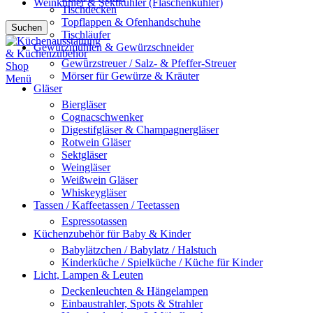
Weinkühler & Sektkühler (Flaschenkühler)
Tischdecken
Topflappen & Ofenhandschuhe
Suchen
Tischläufer
Gewürzmühlen & Gewürzschneider
Gewürzstreuer / Salz- & Pfeffer-Streuer
Mörser für Gewürze & Kräuter
Menü
Gläser
Biergläser
Cognacschwenker
Digestifgläser & Champagnergläser
Rotwein Gläser
Sektgläser
Weingläser
Weißwein Gläser
Whiskeygläser
Tassen / Kaffeetassen / Teetassen
Espressotassen
Küchenzubehör für Baby & Kinder
Babylätzchen / Babylatz / Halstuch
Kinderküche / Spielküche / Küche für Kinder
Licht, Lampen & Leuten
Deckenleuchten & Hängelampen
Einbaustrahler, Spots & Strahler