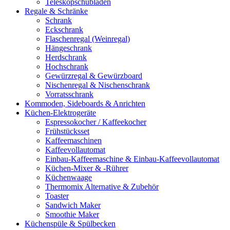
Teleskopschubladen
Regale & Schränke
Schrank
Eckschrank
Flaschenregal (Weinregal)
Hängeschrank
Herdschrank
Hochschrank
Gewürzregal & Gewürzboard
Nischenregal & Nischenschrank
Vorratsschrank
Kommoden, Sideboards & Anrichten
Küchen-Elektrogeräte
Espressokocher / Kaffeekocher
Frühstücksset
Kaffeemaschinen
Kaffeevollautomat
Einbau-Kaffeemaschine & Einbau-Kaffeevollautomat
Küchen-Mixer & -Rührer
Küchenwaage
Thermomix Alternative & Zubehör
Toaster
Sandwich Maker
Smoothie Maker
Küchenspüle & Spülbecken