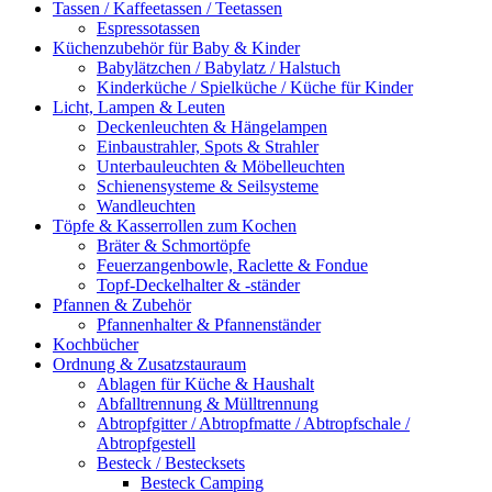
Tassen / Kaffeetassen / Teetassen
Espressotassen
Küchenzubehör für Baby & Kinder
Babylätzchen / Babylatz / Halstuch
Kinderküche / Spielküche / Küche für Kinder
Licht, Lampen & Leuten
Deckenleuchten & Hängelampen
Einbaustrahler, Spots & Strahler
Unterbauleuchten & Möbelleuchten
Schienensysteme & Seilsysteme
Wandleuchten
Töpfe & Kasserrollen zum Kochen
Bräter & Schmortöpfe
Feuerzangenbowle, Raclette & Fondue
Topf-Deckelhalter & -ständer
Pfannen & Zubehör
Pfannenhalter & Pfannenständer
Kochbücher
Ordnung & Zusatzstauraum
Ablagen für Küche & Haushalt
Abfalltrennung & Mülltrennung
Abtropfgitter / Abtropfmatte / Abtropfschale /
Abtropfgestell
Besteck / Bestecksets
Besteck Camping