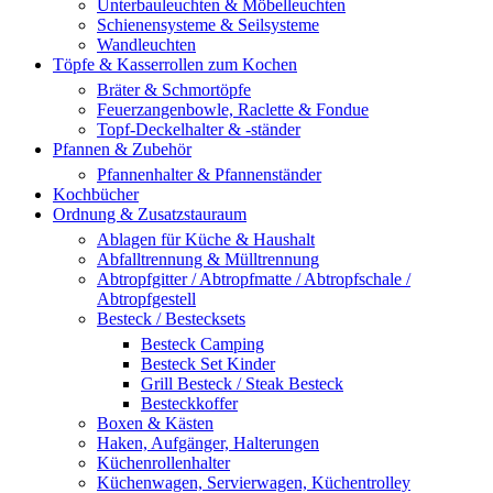
Unterbauleuchten & Möbelleuchten
Schienensysteme & Seilsysteme
Wandleuchten
Töpfe & Kasserrollen zum Kochen
Bräter & Schmortöpfe
Feuerzangenbowle, Raclette & Fondue
Topf-Deckelhalter & -ständer
Pfannen & Zubehör
Pfannenhalter & Pfannenständer
Kochbücher
Ordnung & Zusatzstauraum
Ablagen für Küche & Haushalt
Abfalltrennung & Mülltrennung
Abtropfgitter / Abtropfmatte / Abtropfschale /
Abtropfgestell
Besteck / Bestecksets
Besteck Camping
Besteck Set Kinder
Grill Besteck / Steak Besteck
Besteckkoffer
Boxen & Kästen
Haken, Aufgänger, Halterungen
Küchenrollenhalter
Küchenwagen, Servierwagen, Küchentrolley