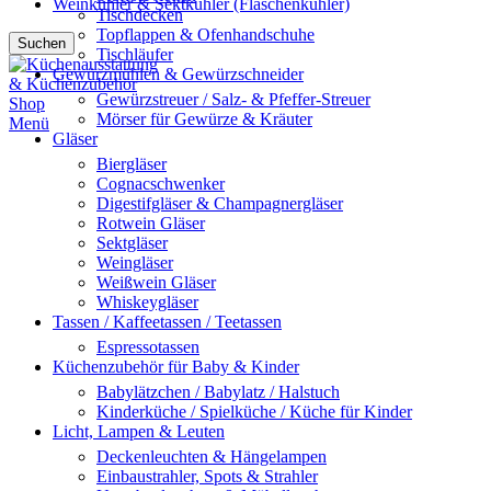
Weinkühler & Sektkühler (Flaschenkühler)
Tischdecken
Topflappen & Ofenhandschuhe
Suchen
Tischläufer
Gewürzmühlen & Gewürzschneider
Gewürzstreuer / Salz- & Pfeffer-Streuer
Mörser für Gewürze & Kräuter
Menü
Gläser
Biergläser
Cognacschwenker
Digestifgläser & Champagnergläser
Rotwein Gläser
Sektgläser
Weingläser
Weißwein Gläser
Whiskeygläser
Tassen / Kaffeetassen / Teetassen
Espressotassen
Küchenzubehör für Baby & Kinder
Babylätzchen / Babylatz / Halstuch
Kinderküche / Spielküche / Küche für Kinder
Licht, Lampen & Leuten
Deckenleuchten & Hängelampen
Einbaustrahler, Spots & Strahler