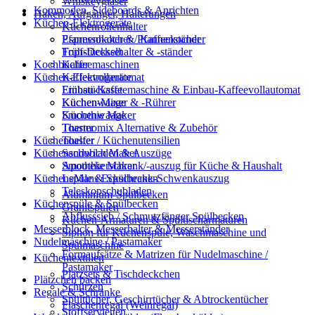
Whiskeygläser
Kommoden, Sideboards & Anrichten
Haken, Aufgänger, Halterungen
Küchen-Elektrogeräte
Küchenrollenhalter
Pfannenhalter & Pfannenständer
Espressokocher / Kaffeekocher
Topf-Deckelhalter & -ständer
Frühstücksset
Kochbücher
Kaffeemaschinen
Küchen-Elektrogeräte
Kaffeevollautomat
Frühstücksset
Einbau-Kaffeemaschine & Einbau-Kaffeevollautomat
Küchenwaage
Küchen-Mixer & -Rührer
Smoothie Maker
Küchenwaage
Toaster
Thermomix Alternative & Zubehör
Küchenhelfer / Küchenutensilien
Toaster
Küchenschubladen & Auszüge
Sandwich Maker
Apothekerschrank/-auszug für Küche & Haushalt
Smoothie Maker
Küchenspüle & Spülbecken
LeMans Eckschrank-Schwenkauszug
Teleskopschubladen
Aluminium-Spülbecken
Küchenspüle & Spülbecken
Granitspülen
Abflusssieb / Schmutzfänger Spülbecken
Küchen-Armaturen & Spültischarmaturen
Messerblock, Messerhalter & Messerständer
Siphon für Küchenspüle, Waschmaschine und
Nudelmaschine / Pastamaker
Spülmaschine
Formaufsätze & Matrizen für Nudelmaschine /
Küchentextilien
Pastamaker
Platzsets & Tischdeckchen
Plätzchen backen
Schürzen
Regale & Schränke
Spültücher, Geschirrtücher & Abtrockentücher
Flaschenregal (Weinregal)
Stoffservietten