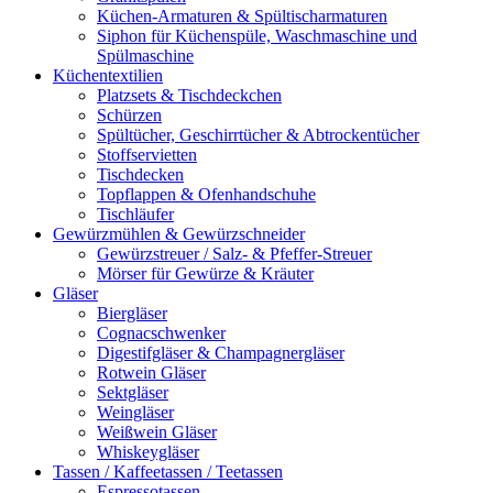
Küchen-Armaturen & Spültischarmaturen
Siphon für Küchenspüle, Waschmaschine und
Spülmaschine
Küchentextilien
Platzsets & Tischdeckchen
Schürzen
Spültücher, Geschirrtücher & Abtrockentücher
Stoffservietten
Tischdecken
Topflappen & Ofenhandschuhe
Tischläufer
Gewürzmühlen & Gewürzschneider
Gewürzstreuer / Salz- & Pfeffer-Streuer
Mörser für Gewürze & Kräuter
Gläser
Biergläser
Cognacschwenker
Digestifgläser & Champagnergläser
Rotwein Gläser
Sektgläser
Weingläser
Weißwein Gläser
Whiskeygläser
Tassen / Kaffeetassen / Teetassen
Espressotassen