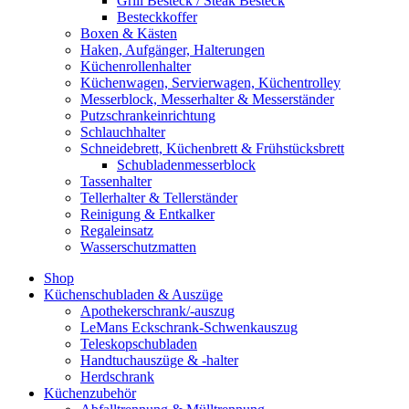
Grill Besteck / Steak Besteck
Besteckkoffer
Boxen & Kästen
Haken, Aufgänger, Halterungen
Küchenrollenhalter
Küchenwagen, Servierwagen, Küchentrolley
Messerblock, Messerhalter & Messerständer
Putzschrankeinrichtung
Schlauchhalter
Schneidebrett, Küchenbrett & Frühstücksbrett
Schubladenmesserblock
Tassenhalter
Tellerhalter & Tellerständer
Reinigung & Entkalker
Regaleinsatz
Wasserschutzmatten
Shop
Küchenschubladen & Auszüge
Apothekerschrank/-auszug
LeMans Eckschrank-Schwenkauszug
Teleskopschubladen
Handtuchauszüge & -halter
Herdschrank
Küchenzubehör