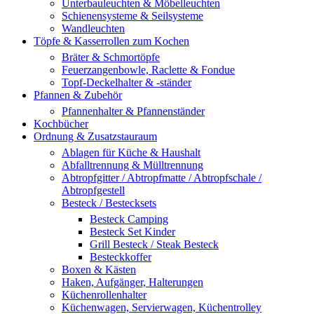
Unterbauleuchten & Möbelleuchten
Schienensysteme & Seilsysteme
Wandleuchten
Töpfe & Kasserrollen zum Kochen
Bräter & Schmortöpfe
Feuerzangenbowle, Raclette & Fondue
Topf-Deckelhalter & -ständer
Pfannen & Zubehör
Pfannenhalter & Pfannenständer
Kochbücher
Ordnung & Zusatzstauraum
Ablagen für Küche & Haushalt
Abfalltrennung & Mülltrennung
Abtropfgitter / Abtropfmatte / Abtropfschale /
Abtropfgestell
Besteck / Bestecksets
Besteck Camping
Besteck Set Kinder
Grill Besteck / Steak Besteck
Besteckkoffer
Boxen & Kästen
Haken, Aufgänger, Halterungen
Küchenrollenhalter
Küchenwagen, Servierwagen, Küchentrolley