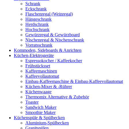
Schrank
Eckschrank
Flaschenregal (Weinregal)
Hängeschrank
Herdschrank
Hochschrank
Gewürzregal & Gewürzboard
Nischenregal & Nischenschrank
Vorratsschrank
Kommoden, Sideboards & Anrichten
Küchen-Elektrogeräte
Espressokocher / Kaffeekocher
Frühstücksset
Kaffeemaschinen
Kaffeevollautomat
Einbau-Kaffeemaschine & Einbau-Kaffeevollautomat
Küchen-Mixer & -Rührer
Küchenwaage
Thermomix Alternative & Zubehör
Toaster
Sandwich Maker
Smoothie Maker
Küchenspüle & Spülbecken
Aluminium-Spülbecken
Granitspülen