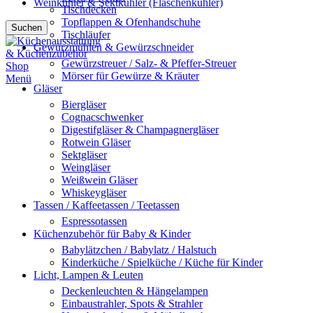
Weinkühler & Sektkühler (Flaschenkühler)
Tischdecken
Topflappen & Ofenhandschuhe
Suchen
Tischläufer
Gewürzmühlen & Gewürzschneider
Gewürzstreuer / Salz- & Pfeffer-Streuer
Mörser für Gewürze & Kräuter
Menü
Gläser
Biergläser
Cognacschwenker
Digestifgläser & Champagnergläser
Rotwein Gläser
Sektgläser
Weingläser
Weißwein Gläser
Whiskeygläser
Tassen / Kaffeetassen / Teetassen
Espressotassen
Küchenzubehör für Baby & Kinder
Babylätzchen / Babylatz / Halstuch
Kinderküche / Spielküche / Küche für Kinder
Licht, Lampen & Leuten
Deckenleuchten & Hängelampen
Einbaustrahler, Spots & Strahler