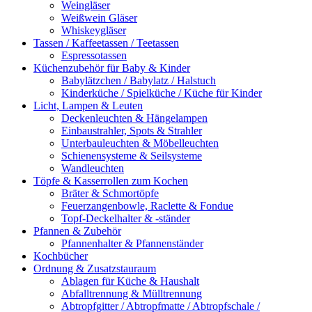
Weingläser
Weißwein Gläser
Whiskeygläser
Tassen / Kaffeetassen / Teetassen
Espressotassen
Küchenzubehör für Baby & Kinder
Babylätzchen / Babylatz / Halstuch
Kinderküche / Spielküche / Küche für Kinder
Licht, Lampen & Leuten
Deckenleuchten & Hängelampen
Einbaustrahler, Spots & Strahler
Unterbauleuchten & Möbelleuchten
Schienensysteme & Seilsysteme
Wandleuchten
Töpfe & Kasserrollen zum Kochen
Bräter & Schmortöpfe
Feuerzangenbowle, Raclette & Fondue
Topf-Deckelhalter & -ständer
Pfannen & Zubehör
Pfannenhalter & Pfannenständer
Kochbücher
Ordnung & Zusatzstauraum
Ablagen für Küche & Haushalt
Abfalltrennung & Mülltrennung
Abtropfgitter / Abtropfmatte / Abtropfschale /