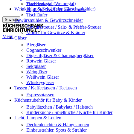
Flaschenregal (Weinregal)
Tischdecken
Weinkühler & Sektkühler (Flaschenkühler)
Topflappen & Ofenhandschuhe
Tischläufer
Suchen
Gewürzmühlen & Gewürzschneider
Gewürzstreuer / Salz- & Pfeffer-Streuer
Mörser für Gewürze & Kräuter
Menü
Gläser
Biergläser
Cognacschwenker
Digestifgläser & Champagnergläser
Rotwein Gläser
Sektgläser
Weingläser
Weißwein Gläser
Whiskeygläser
Tassen / Kaffeetassen / Teetassen
Espressotassen
Küchenzubehör für Baby & Kinder
Babylätzchen / Babylatz / Halstuch
Kinderküche / Spielküche / Küche für Kinder
Licht, Lampen & Leuten
Deckenleuchten & Hängelampen
Einbaustrahler, Spots & Strahler