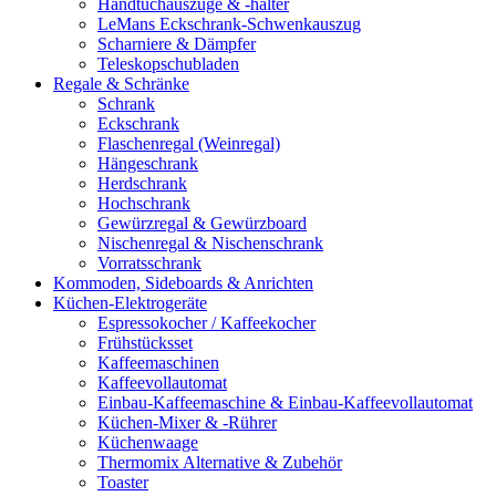
Handtuchauszüge & -halter
LeMans Eckschrank-Schwenkauszug
Scharniere & Dämpfer
Teleskopschubladen
Regale & Schränke
Schrank
Eckschrank
Flaschenregal (Weinregal)
Hängeschrank
Herdschrank
Hochschrank
Gewürzregal & Gewürzboard
Nischenregal & Nischenschrank
Vorratsschrank
Kommoden, Sideboards & Anrichten
Küchen-Elektrogeräte
Espressokocher / Kaffeekocher
Frühstücksset
Kaffeemaschinen
Kaffeevollautomat
Einbau-Kaffeemaschine & Einbau-Kaffeevollautomat
Küchen-Mixer & -Rührer
Küchenwaage
Thermomix Alternative & Zubehör
Toaster