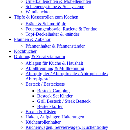
Unterbauleuchten & Möbelleuchten
Schienensysteme & Seilsysteme
Wandleuchten
Töpfe & Kasserrollen zum Kochen
Bräter & Schmortöpfe
Feuerzangenbowle, Raclette & Fondue
Topf-Deckelhalter & -ständer
Pfannen & Zubehör
Pfannenhalter & Pfannenständer
Kochbücher
Ordnung & Zusatzstauraum
Ablagen für Küche & Haushalt
Abfalltrennung & Mülltrennung
Abtropfgitter / Abtropfmatte / Abtropfschale /
Abtropfgestell
Besteck / Bestecksets
Besteck Camping
Besteck Set Kinder
Grill Besteck / Steak Besteck
Besteckkoffer
Boxen & Kästen
Haken, Aufgänger, Halterungen
Küchenrollenhalter
Küchenwagen, Servierwagen, Küchentrolley