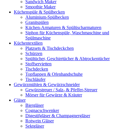
Sandwich Maker
Smoothie Maker
Küchenspüle & Spülbecken
Aluminium-Spülbecken
Granitspülen
Küchen-Armaturen & Spültischarmaturen
Siphon für Küchenspüle, Waschmaschine und
Spülmaschine
Küchentextilien
Platzsets & Tischdeckchen
Schürzen
Spültücher, Geschirrtücher & Abtrockentücher
Stoffservietten
Tischdecken
Topflappen & Ofenhandschuhe
Tischläufer
Gewürzmühlen & Gewürzschneider
Gewürzstreuer / Salz- & Pfeffer-Streuer
Mörser für Gewürze & Kräuter
Gläser
Biergläser
Cognacschwenker
Digestifgläser & Champagnergläser
Rotwein Gläser
Sektgläser