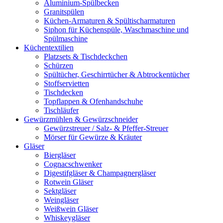
Aluminium-Spülbecken
Granitspülen
Küchen-Armaturen & Spültischarmaturen
Siphon für Küchenspüle, Waschmaschine und
Spülmaschine
Küchentextilien
Platzsets & Tischdeckchen
Schürzen
Spültücher, Geschirrtücher & Abtrockentücher
Stoffservietten
Tischdecken
Topflappen & Ofenhandschuhe
Tischläufer
Gewürzmühlen & Gewürzschneider
Gewürzstreuer / Salz- & Pfeffer-Streuer
Mörser für Gewürze & Kräuter
Gläser
Biergläser
Cognacschwenker
Digestifgläser & Champagnergläser
Rotwein Gläser
Sektgläser
Weingläser
Weißwein Gläser
Whiskeygläser