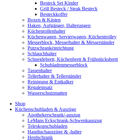
Besteck Set Kinder
Grill Besteck / Steak Besteck
Besteckkoffer
Boxen & Kästen
Haken, Aufgänger, Halterungen
Küchenrollenhalter
Küchenwagen, Servierwagen, Küchentrolley
Messerblock, Messerhalter & Messerständer
Putzschrankeinrichtung
Schlauchhalter
Schneidebrett, Küchenbrett & Frühstücksbrett
Schubladenmesserblock
Tassenhalter
Tellerhalter & Tellerständer
Reinigung & Entkalker
Regaleinsatz
Wasserschutzmatten
Shop
Küchenschubladen & Auszüge
Apothekerschrank/-auszug
LeMans Eckschrank-Schwenkauszug
Teleskopschubladen
Handtuchauszüge & -halter
Herdschrank