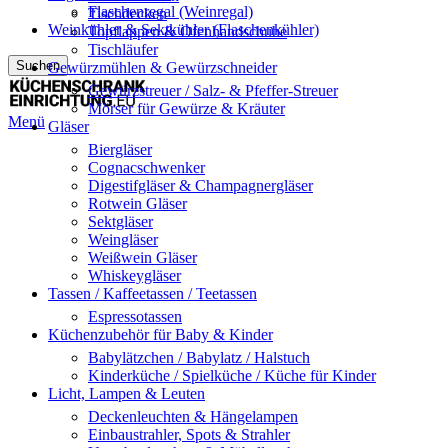
Flaschenregal (Weinregal)
Tischdecken
Weinkühler & Sektkühler (Flaschenkühler)
Topflappen & Ofenhandschuhe
Tischläufer
Suchen
Gewürzmühlen & Gewürzschneider
Gewürzstreuer / Salz- & Pfeffer-Streuer
Mörser für Gewürze & Kräuter
Menü
Gläser
Biergläser
Cognacschwenker
Digestifgläser & Champagnergläser
Rotwein Gläser
Sektgläser
Weingläser
Weißwein Gläser
Whiskeygläser
Tassen / Kaffeetassen / Teetassen
Espressotassen
Küchenzubehör für Baby & Kinder
Babylätzchen / Babylatz / Halstuch
Kinderküche / Spielküche / Küche für Kinder
Licht, Lampen & Leuten
Deckenleuchten & Hängelampen
Einbaustrahler, Spots & Strahler