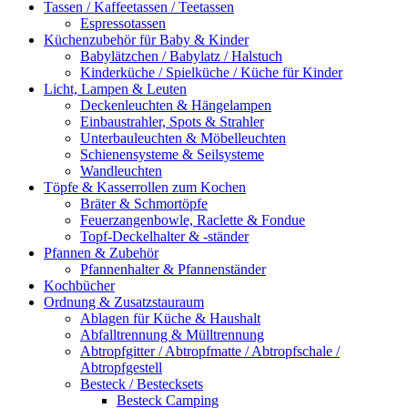
Tassen / Kaffeetassen / Teetassen
Espressotassen
Küchenzubehör für Baby & Kinder
Babylätzchen / Babylatz / Halstuch
Kinderküche / Spielküche / Küche für Kinder
Licht, Lampen & Leuten
Deckenleuchten & Hängelampen
Einbaustrahler, Spots & Strahler
Unterbauleuchten & Möbelleuchten
Schienensysteme & Seilsysteme
Wandleuchten
Töpfe & Kasserrollen zum Kochen
Bräter & Schmortöpfe
Feuerzangenbowle, Raclette & Fondue
Topf-Deckelhalter & -ständer
Pfannen & Zubehör
Pfannenhalter & Pfannenständer
Kochbücher
Ordnung & Zusatzstauraum
Ablagen für Küche & Haushalt
Abfalltrennung & Mülltrennung
Abtropfgitter / Abtropfmatte / Abtropfschale /
Abtropfgestell
Besteck / Bestecksets
Besteck Camping