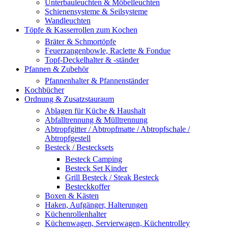
Unterbauleuchten & Möbelleuchten
Schienensysteme & Seilsysteme
Wandleuchten
Töpfe & Kasserrollen zum Kochen
Bräter & Schmortöpfe
Feuerzangenbowle, Raclette & Fondue
Topf-Deckelhalter & -ständer
Pfannen & Zubehör
Pfannenhalter & Pfannenständer
Kochbücher
Ordnung & Zusatzstauraum
Ablagen für Küche & Haushalt
Abfalltrennung & Mülltrennung
Abtropfgitter / Abtropfmatte / Abtropfschale /
Abtropfgestell
Besteck / Bestecksets
Besteck Camping
Besteck Set Kinder
Grill Besteck / Steak Besteck
Besteckkoffer
Boxen & Kästen
Haken, Aufgänger, Halterungen
Küchenrollenhalter
Küchenwagen, Servierwagen, Küchentrolley