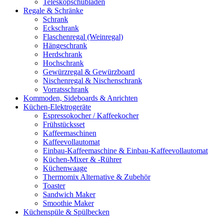
Teleskopschubladen
Regale & Schränke
Schrank
Eckschrank
Flaschenregal (Weinregal)
Hängeschrank
Herdschrank
Hochschrank
Gewürzregal & Gewürzboard
Nischenregal & Nischenschrank
Vorratsschrank
Kommoden, Sideboards & Anrichten
Küchen-Elektrogeräte
Espressokocher / Kaffeekocher
Frühstücksset
Kaffeemaschinen
Kaffeevollautomat
Einbau-Kaffeemaschine & Einbau-Kaffeevollautomat
Küchen-Mixer & -Rührer
Küchenwaage
Thermomix Alternative & Zubehör
Toaster
Sandwich Maker
Smoothie Maker
Küchenspüle & Spülbecken