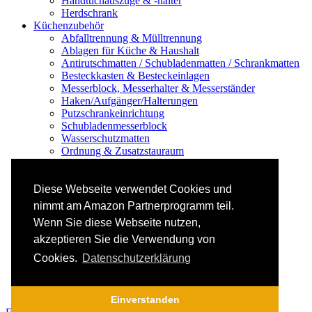
Handtuchauszüge & -halter
Herdschrank
Küchenzubehör
Abfalltrennung & Mülltrennung
Ablagen für Küche & Haushalt
Antirutschmatten / Schubladenmatten / Schrankmatten
Besteckkasten & Besteckeinlagen
Messerblock, Messerhalter & Messerständer
Haken/Aufgänger/Halterungen
Putzschrankeinrichtung
Schubladenmesserblock
Wasserschutzmatten
Ordnung & Zusatzstauraum
Regale & Schränke
Nischenregal & Nischenschrank
Gewürzregal & Gewürzboard
Diese Webseite verwendet Cookies und
Regaleinsatz
nimmt am Amazon Partnerprogramm teil.
Scharniere & Dämpfer
Wenn Sie diese Webseite nutzen,
Küchen-Elektrogeräte
Küchen-Mixer & -Rührer
akzeptieren Sie die Verwendung von
Küchenwaage
Cookies.
Datenschutzerklärung
Smoothie Maker
Thermomix Alternative & Zubehör
Toaster
Einverstanden