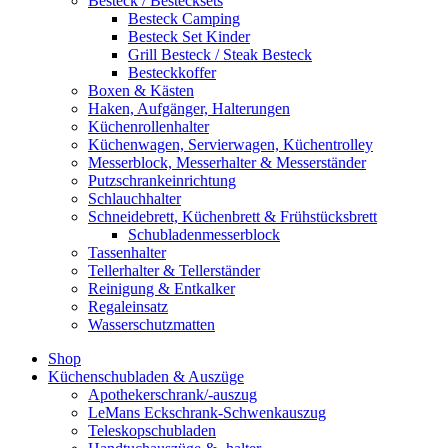
Besteck / Bestecksets
Besteck Camping
Besteck Set Kinder
Grill Besteck / Steak Besteck
Besteckkoffer
Boxen & Kästen
Haken, Aufgänger, Halterungen
Küchenrollenhalter
Küchenwagen, Servierwagen, Küchentrolley
Messerblock, Messerhalter & Messerständer
Putzschrankeinrichtung
Schlauchhalter
Schneidebrett, Küchenbrett & Frühstücksbrett
Schubladenmesserblock
Tassenhalter
Tellerhalter & Tellerständer
Reinigung & Entkalker
Regaleinsatz
Wasserschutzmatten
Shop
Küchenschubladen & Auszüge
Apothekerschrank/-auszug
LeMans Eckschrank-Schwenkauszug
Teleskopschubladen