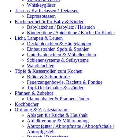
Whiskeygläser
Tassen / Kaffeetassen / Teetassen
Espressotassen
Küchenzubehör für Baby & Kinder
Babylätzchen / Babylatz / Halstuch
Kinderküche / Spielküche / Küche für Kinder
Licht, Lampen & Leuten
Deckenleuchten & Hängelampen
Einbaustrahler, Spots & Strahler
Unterbauleuchten & Möbelleuchten
Schienensysteme & Seilsysteme
Wandleuchten
Töpfe & Kasserrollen zum Kochen
Bräter & Schmortöpfe
Feuerzangenbowle, Raclette & Fondue
Topf-Deckelhalter & -ständer
Pfannen & Zubehör
Pfannenhalter & Pfannenständer
Kochbücher
Ordnung & Zusatzstauraum
Ablagen für Küche & Haushalt
Abfalltrennung & Mülltrennung
Abtropfgitter / Abtropfmatte / Abtropfschale /
Abtropfgestell