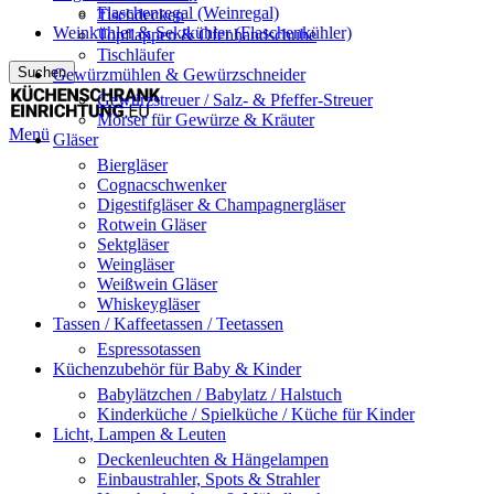
Flaschenregal (Weinregal)
Tischdecken
Weinkühler & Sektkühler (Flaschenkühler)
Topflappen & Ofenhandschuhe
Tischläufer
Suchen
Gewürzmühlen & Gewürzschneider
Gewürzstreuer / Salz- & Pfeffer-Streuer
Mörser für Gewürze & Kräuter
Menü
Gläser
Biergläser
Cognacschwenker
Digestifgläser & Champagnergläser
Rotwein Gläser
Sektgläser
Weingläser
Weißwein Gläser
Whiskeygläser
Tassen / Kaffeetassen / Teetassen
Espressotassen
Küchenzubehör für Baby & Kinder
Babylätzchen / Babylatz / Halstuch
Kinderküche / Spielküche / Küche für Kinder
Licht, Lampen & Leuten
Deckenleuchten & Hängelampen
Einbaustrahler, Spots & Strahler