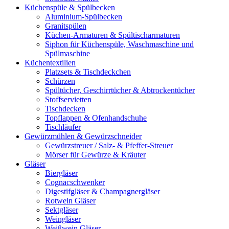
Küchenspüle & Spülbecken
Aluminium-Spülbecken
Granitspülen
Küchen-Armaturen & Spültischarmaturen
Siphon für Küchenspüle, Waschmaschine und
Spülmaschine
Küchentextilien
Platzsets & Tischdeckchen
Schürzen
Spültücher, Geschirrtücher & Abtrockentücher
Stoffservietten
Tischdecken
Topflappen & Ofenhandschuhe
Tischläufer
Gewürzmühlen & Gewürzschneider
Gewürzstreuer / Salz- & Pfeffer-Streuer
Mörser für Gewürze & Kräuter
Gläser
Biergläser
Cognacschwenker
Digestifgläser & Champagnergläser
Rotwein Gläser
Sektgläser
Weingläser
Weißwein Gläser