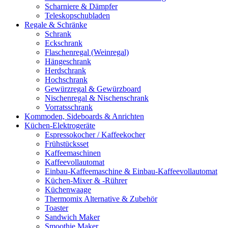
Scharniere & Dämpfer
Teleskopschubladen
Regale & Schränke
Schrank
Eckschrank
Flaschenregal (Weinregal)
Hängeschrank
Herdschrank
Hochschrank
Gewürzregal & Gewürzboard
Nischenregal & Nischenschrank
Vorratsschrank
Kommoden, Sideboards & Anrichten
Küchen-Elektrogeräte
Espressokocher / Kaffeekocher
Frühstücksset
Kaffeemaschinen
Kaffeevollautomat
Einbau-Kaffeemaschine & Einbau-Kaffeevollautomat
Küchen-Mixer & -Rührer
Küchenwaage
Thermomix Alternative & Zubehör
Toaster
Sandwich Maker
Smoothie Maker