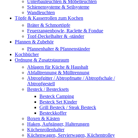
Unterbauleuchten & Möbelleuchten
Schienensysteme & Seilsysteme
Wandleuchten
Töpfe & Kasserrollen zum Kochen
Bräter & Schmortöpfe
Feuerzangenbowle, Raclette & Fondue
Topf-Deckelhalter & -ständer
Pfannen & Zubehör
Pfannenhalter & Pfannenständer
Kochbücher
Ordnung & Zusatzstauraum
Ablagen für Küche & Haushalt
Abfalltrennung & Mülltrennung
Abtropfgitter / Abtropfmatte / Abtropfschale /
Abtropfgestell
Besteck / Bestecksets
Besteck Camping
Besteck Set Kinder
Grill Besteck / Steak Besteck
Besteckkoffer
Boxen & Kästen
Haken, Aufgänger, Halterungen
Küchenrollenhalter
Küchenwagen, Servierwagen, Küchentrolley