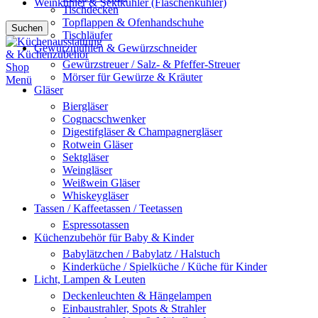
Weinkühler & Sektkühler (Flaschenkühler)
Tischdecken
Topflappen & Ofenhandschuhe
Suchen
Tischläufer
Gewürzmühlen & Gewürzschneider
Gewürzstreuer / Salz- & Pfeffer-Streuer
Mörser für Gewürze & Kräuter
Menü
Gläser
Biergläser
Cognacschwenker
Digestifgläser & Champagnergläser
Rotwein Gläser
Sektgläser
Weingläser
Weißwein Gläser
Whiskeygläser
Tassen / Kaffeetassen / Teetassen
Espressotassen
Küchenzubehör für Baby & Kinder
Babylätzchen / Babylatz / Halstuch
Kinderküche / Spielküche / Küche für Kinder
Licht, Lampen & Leuten
Deckenleuchten & Hängelampen
Einbaustrahler, Spots & Strahler