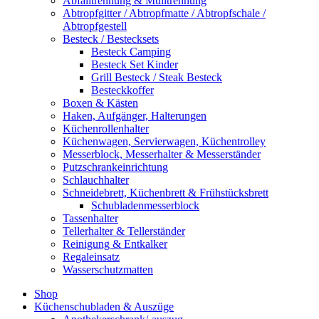
Abfalltrennung & Mülltrennung
Abtropfgitter / Abtropfmatte / Abtropfschale /
Abtropfgestell
Besteck / Bestecksets
Besteck Camping
Besteck Set Kinder
Grill Besteck / Steak Besteck
Besteckkoffer
Boxen & Kästen
Haken, Aufgänger, Halterungen
Küchenrollenhalter
Küchenwagen, Servierwagen, Küchentrolley
Messerblock, Messerhalter & Messerständer
Putzschrankeinrichtung
Schlauchhalter
Schneidebrett, Küchenbrett & Frühstücksbrett
Schubladenmesserblock
Tassenhalter
Tellerhalter & Tellerständer
Reinigung & Entkalker
Regaleinsatz
Wasserschutzmatten
Shop
Küchenschubladen & Auszüge