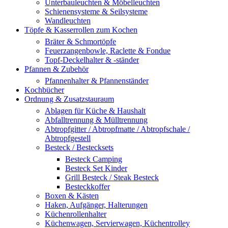
Unterbauleuchten & Möbelleuchten
Schienensysteme & Seilsysteme
Wandleuchten
Töpfe & Kasserrollen zum Kochen
Bräter & Schmortöpfe
Feuerzangenbowle, Raclette & Fondue
Topf-Deckelhalter & -ständer
Pfannen & Zubehör
Pfannenhalter & Pfannenständer
Kochbücher
Ordnung & Zusatzstauraum
Ablagen für Küche & Haushalt
Abfalltrennung & Mülltrennung
Abtropfgitter / Abtropfmatte / Abtropfschale /
Abtropfgestell
Besteck / Bestecksets
Besteck Camping
Besteck Set Kinder
Grill Besteck / Steak Besteck
Besteckkoffer
Boxen & Kästen
Haken, Aufgänger, Halterungen
Küchenrollenhalter
Küchenwagen, Servierwagen, Küchentrolley