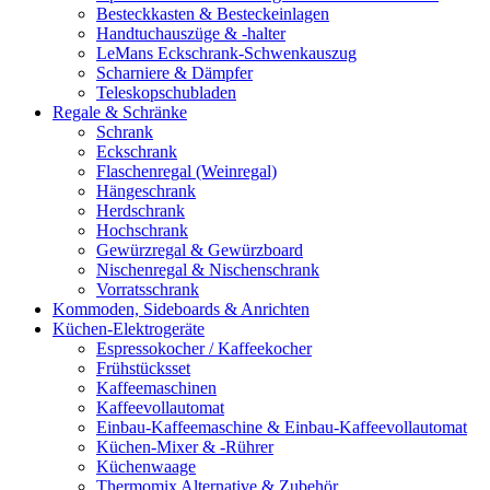
Besteckkasten & Besteckeinlagen
Handtuchauszüge & -halter
LeMans Eckschrank-Schwenkauszug
Scharniere & Dämpfer
Teleskopschubladen
Regale & Schränke
Schrank
Eckschrank
Flaschenregal (Weinregal)
Hängeschrank
Herdschrank
Hochschrank
Gewürzregal & Gewürzboard
Nischenregal & Nischenschrank
Vorratsschrank
Kommoden, Sideboards & Anrichten
Küchen-Elektrogeräte
Espressokocher / Kaffeekocher
Frühstücksset
Kaffeemaschinen
Kaffeevollautomat
Einbau-Kaffeemaschine & Einbau-Kaffeevollautomat
Küchen-Mixer & -Rührer
Küchenwaage
Thermomix Alternative & Zubehör