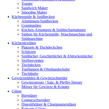
Toaster
Sandwich Maker
Smoothie Maker
Küchenspüle & Spülbecken
Aluminium-Spülbecken
Granitspülen
Küchen-Armaturen & Spültischarmaturen
Siphon für Küchenspüle, Waschmaschine und
Spülmaschine
Küchentextilien
Platzsets & Tischdeckchen
Schürzen
Spültücher, Geschirrtücher & Abtrockentücher
Stoffservietten
Tischdecken
Topflappen & Ofenhandschuhe
Tischläufer
Gewürzmühlen & Gewürzschneider
Gewürzstreuer / Salz- & Pfeffer-Streuer
Mörser für Gewürze & Kräuter
Gläser
Biergläser
Cognacschwenker
Digestifgläser & Champagnergläser
Rotwein Gläser