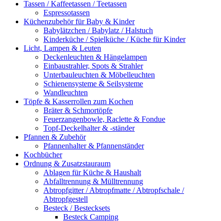
Tassen / Kaffeetassen / Teetassen
Espressotassen
Küchenzubehör für Baby & Kinder
Babylätzchen / Babylatz / Halstuch
Kinderküche / Spielküche / Küche für Kinder
Licht, Lampen & Leuten
Deckenleuchten & Hängelampen
Einbaustrahler, Spots & Strahler
Unterbauleuchten & Möbelleuchten
Schienensysteme & Seilsysteme
Wandleuchten
Töpfe & Kasserrollen zum Kochen
Bräter & Schmortöpfe
Feuerzangenbowle, Raclette & Fondue
Topf-Deckelhalter & -ständer
Pfannen & Zubehör
Pfannenhalter & Pfannenständer
Kochbücher
Ordnung & Zusatzstauraum
Ablagen für Küche & Haushalt
Abfalltrennung & Mülltrennung
Abtropfgitter / Abtropfmatte / Abtropfschale /
Abtropfgestell
Besteck / Bestecksets
Besteck Camping