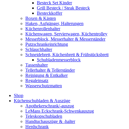
Besteck Set Kinder
Grill Besteck / Steak Besteck
Besteckkoffer
Boxen & Kästen
Haken, Aufgänger, Halterungen
Küchenrollenhalter
Küchenwagen, Servierwagen, Küchentrolley
Messerblock, Messerhalter & Messerständer
Putzschrankeinrichtung
Schlauchhalter
Schneidebrett, Küchenbrett & Frühstücksbrett
Schubladenmesserblock
Tassenhalter
Tellerhalter & Tellerständer
Reinigung & Entkalker
Regaleinsatz
Wasserschutzmatten
Shop
Küchenschubladen & Auszüge
Apothekerschrank/-auszug
LeMans Eckschrank-Schwenkauszug
Teleskopschubladen
Handtuchauszüge & -halter
Herdschrank