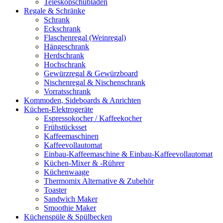
Teleskopschubladen
Regale & Schränke
Schrank
Eckschrank
Flaschenregal (Weinregal)
Hängeschrank
Herdschrank
Hochschrank
Gewürzregal & Gewürzboard
Nischenregal & Nischenschrank
Vorratsschrank
Kommoden, Sideboards & Anrichten
Küchen-Elektrogeräte
Espressokocher / Kaffeekocher
Frühstücksset
Kaffeemaschinen
Kaffeevollautomat
Einbau-Kaffeemaschine & Einbau-Kaffeevollautomat
Küchen-Mixer & -Rührer
Küchenwaage
Thermomix Alternative & Zubehör
Toaster
Sandwich Maker
Smoothie Maker
Küchenspüle & Spülbecken