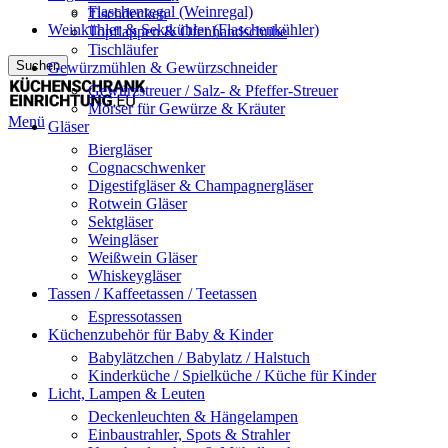
Flaschenregal (Weinregal)
Tischdecken
Weinkühler & Sektkühler (Flaschenkühler)
Topflappen & Ofenhandschuhe
Tischläufer
Suchen
Gewürzmühlen & Gewürzschneider
Gewürzstreuer / Salz- & Pfeffer-Streuer
Mörser für Gewürze & Kräuter
Menü
Gläser
Biergläser
Cognacschwenker
Digestifgläser & Champagnergläser
Rotwein Gläser
Sektgläser
Weingläser
Weißwein Gläser
Whiskeygläser
Tassen / Kaffeetassen / Teetassen
Espressotassen
Küchenzubehör für Baby & Kinder
Babylätzchen / Babylatz / Halstuch
Kinderküche / Spielküche / Küche für Kinder
Licht, Lampen & Leuten
Deckenleuchten & Hängelampen
Einbaustrahler, Spots & Strahler