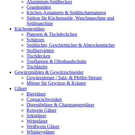
Aluminium-Spülbecken
Granitspülen
Küchen-Armaturen & Spültischarmaturen
Siphon für Küchenspüle, Waschmaschine und
Spülmaschine
Küchentextilien
Platzsets & Tischdeckchen
Schürzen
Spültücher, Geschirrtücher & Abtrockentücher
Stoffservietten
Tischdecken
Topflappen & Ofenhandschuhe
Tischläufer
Gewürzmühlen & Gewürzschneider
Gewürzstreuer / Salz- & Pfeffer-Streuer
Mörser für Gewürze & Kräuter
Gläser
Biergläser
Cognacschwenker
Digestifgläser & Champagnergläser
Rotwein Gläser
Sektgläser
Weingläser
Weißwein Gläser
Whiskeygläser