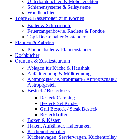
Unterbauleuchten & Möbelleuchten
Schienensysteme & Seilsysteme
Wandleuchten
Töpfe & Kasserrollen zum Kochen
Bräter & Schmortöpfe
Feuerzangenbowle, Raclette & Fondue
Topf-Deckelhalter & -ständer
Pfannen & Zubehör
Pfannenhalter & Pfannenständer
Kochbücher
Ordnung & Zusatzstauraum
Ablagen für Küche & Haushalt
Abfalltrennung & Mülltrennung
Abtropfgitter / Abtropfmatte / Abtropfschale /
Abtropfgestell
Besteck / Bestecksets
Besteck Camping
Besteck Set Kinder
Grill Besteck / Steak Besteck
Besteckkoffer
Boxen & Kästen
Haken, Aufgänger, Halterungen
Küchenrollenhalter
Küchenwagen, Servierwagen, Küchentrolley