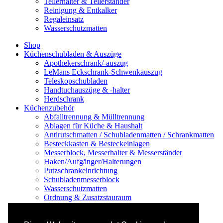
Tellerhalter & Tellerständer
Reinigung & Entkalker
Regaleinsatz
Wasserschutzmatten
Shop
Küchenschubladen & Auszüge
Apothekerschrank/-auszug
LeMans Eckschrank-Schwenkauszug
Teleskopschubladen
Handtuchauszüge & -halter
Herdschrank
Küchenzubehör
Abfalltrennung & Mülltrennung
Ablagen für Küche & Haushalt
Antirutschmatten / Schubladenmatten / Schrankmatten
Besteckkasten & Besteckeinlagen
Messerblock, Messerhalter & Messerständer
Haken/Aufgänger/Halterungen
Putzschrankeinrichtung
Schubladenmesserblock
Wasserschutzmatten
Ordnung & Zusatzstauraum
Regale & Schränke
Nischenregal & Nischenschrank