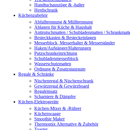
Handtuchauszüge & -halter
Herdschrank
Küchenzubehör
Abfalltrennung & Mülltrennung
Ablagen für Küche & Haushalt
Antirutschmatten / Schubladenmatten / Schrankmatt
Besteckkasten & Besteckeinlagen
Messerblock, Messerhalter & Messerständer
Haken/Aufgänger/Halterungen
Putzschrankeinrichtung
Schubladenmesserblock
Wasserschutzmatten
Ordnung & Zusatzstauraum
Regale & Schränke
Nischenregal & Nischenschrank
Gewürzregal & Gewürzboard
Regaleinsatz
Scharniere & Dämpfer
Küchen-Elektrogeräte
Küchen-Mixer & -Rührer
Küchenwaage
Smoothie Maker
Thermomix Alternative & Zubehör
Toaster