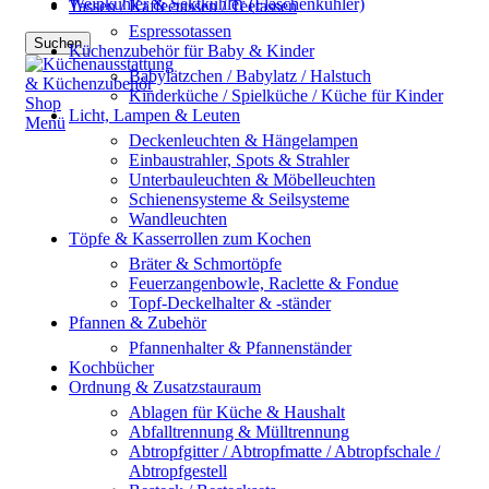
Weinkühler & Sektkühler (Flaschenkühler)
Tassen / Kaffeetassen / Teetassen
Espressotassen
Suchen
Küchenzubehör für Baby & Kinder
Babylätzchen / Babylatz / Halstuch
Kinderküche / Spielküche / Küche für Kinder
Licht, Lampen & Leuten
Menü
Deckenleuchten & Hängelampen
Einbaustrahler, Spots & Strahler
Unterbauleuchten & Möbelleuchten
Schienensysteme & Seilsysteme
Wandleuchten
Töpfe & Kasserrollen zum Kochen
Bräter & Schmortöpfe
Feuerzangenbowle, Raclette & Fondue
Topf-Deckelhalter & -ständer
Pfannen & Zubehör
Pfannenhalter & Pfannenständer
Kochbücher
Ordnung & Zusatzstauraum
Ablagen für Küche & Haushalt
Abfalltrennung & Mülltrennung
Abtropfgitter / Abtropfmatte / Abtropfschale /
Abtropfgestell