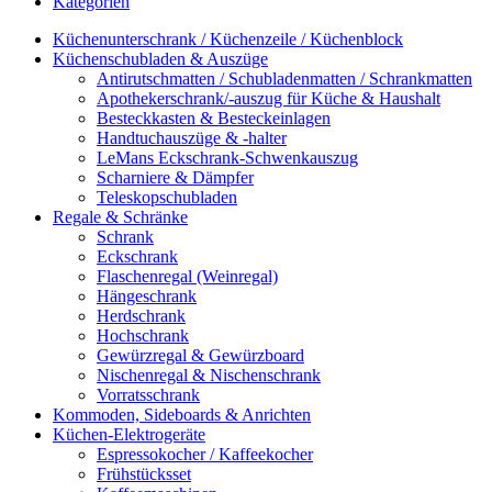
Kategorien
Küchenunterschrank / Küchenzeile / Küchenblock
Küchenschubladen & Auszüge
Antirutschmatten / Schubladenmatten / Schrankmatten
Apothekerschrank/-auszug für Küche & Haushalt
Besteckkasten & Besteckeinlagen
Handtuchauszüge & -halter
LeMans Eckschrank-Schwenkauszug
Scharniere & Dämpfer
Teleskopschubladen
Regale & Schränke
Schrank
Eckschrank
Flaschenregal (Weinregal)
Hängeschrank
Herdschrank
Hochschrank
Gewürzregal & Gewürzboard
Nischenregal & Nischenschrank
Vorratsschrank
Kommoden, Sideboards & Anrichten
Küchen-Elektrogeräte
Espressokocher / Kaffeekocher
Frühstücksset