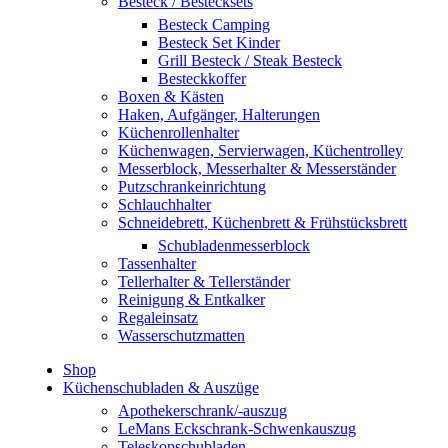
Besteck / Bestecksets
Besteck Camping
Besteck Set Kinder
Grill Besteck / Steak Besteck
Besteckkoffer
Boxen & Kästen
Haken, Aufgänger, Halterungen
Küchenrollenhalter
Küchenwagen, Servierwagen, Küchentrolley
Messerblock, Messerhalter & Messerständer
Putzschrankeinrichtung
Schlauchhalter
Schneidebrett, Küchenbrett & Frühstücksbrett
Schubladenmesserblock
Tassenhalter
Tellerhalter & Tellerständer
Reinigung & Entkalker
Regaleinsatz
Wasserschutzmatten
Shop
Küchenschubladen & Auszüge
Apothekerschrank/-auszug
LeMans Eckschrank-Schwenkauszug
Teleskopschubladen