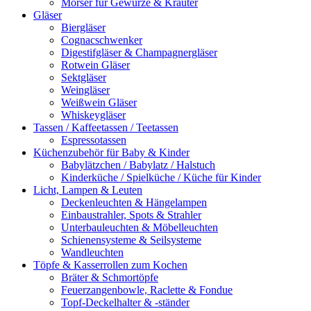
Mörser für Gewürze & Kräuter
Gläser
Biergläser
Cognacschwenker
Digestifgläser & Champagnergläser
Rotwein Gläser
Sektgläser
Weingläser
Weißwein Gläser
Whiskeygläser
Tassen / Kaffeetassen / Teetassen
Espressotassen
Küchenzubehör für Baby & Kinder
Babylätzchen / Babylatz / Halstuch
Kinderküche / Spielküche / Küche für Kinder
Licht, Lampen & Leuten
Deckenleuchten & Hängelampen
Einbaustrahler, Spots & Strahler
Unterbauleuchten & Möbelleuchten
Schienensysteme & Seilsysteme
Wandleuchten
Töpfe & Kasserrollen zum Kochen
Bräter & Schmortöpfe
Feuerzangenbowle, Raclette & Fondue
Topf-Deckelhalter & -ständer