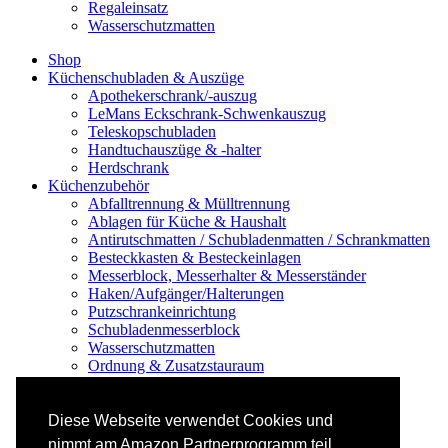
Regaleinsatz
Wasserschutzmatten
Shop
Küchenschubladen & Auszüge
Apothekerschrank/-auszug
LeMans Eckschrank-Schwenkauszug
Teleskopschubladen
Handtuchauszüge & -halter
Herdschrank
Küchenzubehör
Abfalltrennung & Mülltrennung
Ablagen für Küche & Haushalt
Antirutschmatten / Schubladenmatten / Schrankmatten
Besteckkasten & Besteckeinlagen
Messerblock, Messerhalter & Messerständer
Haken/Aufgänger/Halterungen
Putzschrankeinrichtung
Schubladenmesserblock
Wasserschutzmatten
Ordnung & Zusatzstauraum
Regale & Schränke
Nischenregal & Nischenschrank
Gewürzregal & Gewürzboard
Diese Webseite verwendet Cookies und
Regaleinsatz
nimmt am Amazon Partnerprogramm teil.