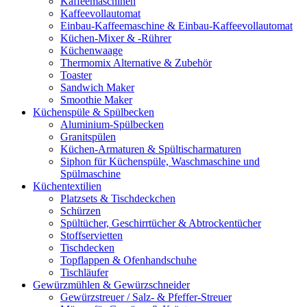
Kaffeemaschinen
Kaffeevollautomat
Einbau-Kaffeemaschine & Einbau-Kaffeevollautomat
Küchen-Mixer & -Rührer
Küchenwaage
Thermomix Alternative & Zubehör
Toaster
Sandwich Maker
Smoothie Maker
Küchenspüle & Spülbecken
Aluminium-Spülbecken
Granitspülen
Küchen-Armaturen & Spültischarmaturen
Siphon für Küchenspüle, Waschmaschine und
Spülmaschine
Küchentextilien
Platzsets & Tischdeckchen
Schürzen
Spültücher, Geschirrtücher & Abtrockentücher
Stoffservietten
Tischdecken
Topflappen & Ofenhandschuhe
Tischläufer
Gewürzmühlen & Gewürzschneider
Gewürzstreuer / Salz- & Pfeffer-Streuer