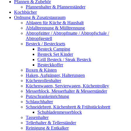
Pfannen & Zubehör
Pfannenhalter & Pfannenständer
Kochbücher
Ordnung & Zusatzstauraum
Ablagen für Küche & Haushalt
Abfalltrennung & Mülltrennung
Abtropfgitter / Abtropfmatte / Abtropfschale /
Abtropfgestell
Besteck / Bestecksets
Besteck Camping
Besteck Set Kinder
Grill Besteck / Steak Besteck
Besteckkoffer
Boxen & Kästen
Haken, Aufgänger, Halterungen
Küchenrollenhalter
Küchenwagen, Servierwagen, Küchentrolley
Messerblock, Messerhalter & Messerständer
Putzschrankeinrichtung
Schlauchhalter
Schneidebrett, Küchenbrett & Frühstücksbrett
Schubladenmesserblock
Tassenhalter
Tellerhalter & Tellerständer
Reinigung & Entkalker